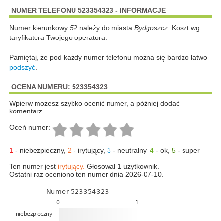
NUMER TELEFONU 523354323 - INFORMACJE
Numer kierunkowy
52
należy do miasta
Bydgoszcz
. Koszt wg
taryfikatora Twojego operatora.
Pamiętaj, że pod każdy numer telefonu można się bardzo łatwo
podszyć
.
OCENA NUMERU: 523354323
Wpierw możesz szybko ocenić numer, a później dodać
komentarz.
Oceń numer:
1
-
niebezpieczny
,
2
-
irytujący
,
3
-
neutralny
,
4
-
ok
,
5
-
super
Ten numer jest
irytujący.
Głosował 1 użytkownik.
Ostatni raz oceniono ten numer dnia 2026-07-10.