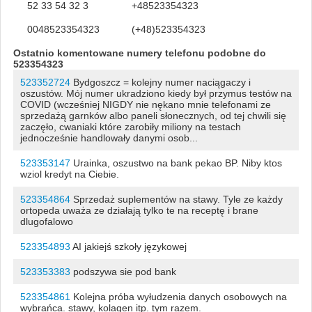
52 33 54 32 3
+48523354323
0048523354323
(+48)523354323
Ostatnio komentowane numery telefonu podobne do
523354323
523352724
Bydgoszcz = kolejny numer naciągaczy i
oszustów. Mój numer ukradziono kiedy był przymus testów na
COVID (wcześniej NIGDY nie nękano mnie telefonami ze
sprzedażą garnków albo paneli słonecznych, od tej chwili się
zaczęło, cwaniaki które zarobiły miliony na testach
jednocześnie handlowały danymi osob...
523353147
Urainka, oszustwo na bank pekao BP. Niby ktos
wziol kredyt na Ciebie.
523354864
Sprzedaż suplementów na stawy. Tyle ze każdy
ortopeda uważa ze działają tylko te na receptę i brane
dlugofalowo
523354893
AI jakiejś szkoły językowej
523353383
podszywa sie pod bank
523354861
Kolejna próba wyłudzenia danych osobowych na
wybrańca. stawy, kolagen itp. tym razem.