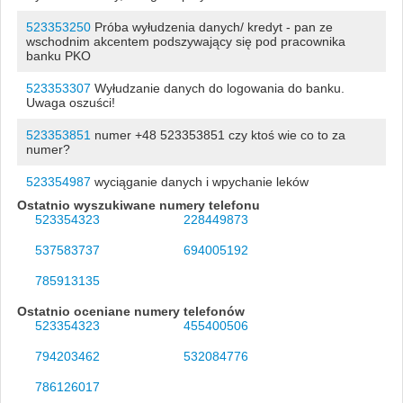
523353250
Próba wyłudzenia danych/ kredyt - pan ze
wschodnim akcentem podszywający się pod pracownika
banku PKO
523353307
Wyłudzanie danych do logowania do banku.
Uwaga oszuści!
523353851
numer +48 523353851 czy ktoś wie co to za
numer?
523354987
wyciąganie danych i wpychanie leków
Ostatnio wyszukiwane numery telefonu
523354323
228449873
537583737
694005192
785913135
Ostatnio oceniane numery telefonów
523354323
455400506
794203462
532084776
786126017