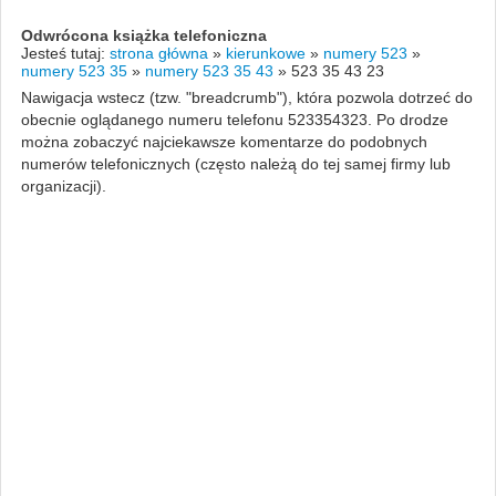
Odwrócona książka telefoniczna
Jesteś tutaj:
strona główna
»
kierunkowe
»
numery 523
»
numery 523 35
»
numery 523 35 43
»
523 35 43 23
Nawigacja wstecz (tzw. "breadcrumb"), która pozwola dotrzeć do
obecnie oglądanego numeru telefonu 523354323. Po drodze
można zobaczyć najciekawsze komentarze do podobnych
numerów telefonicznych (często należą do tej samej firmy lub
organizacji).