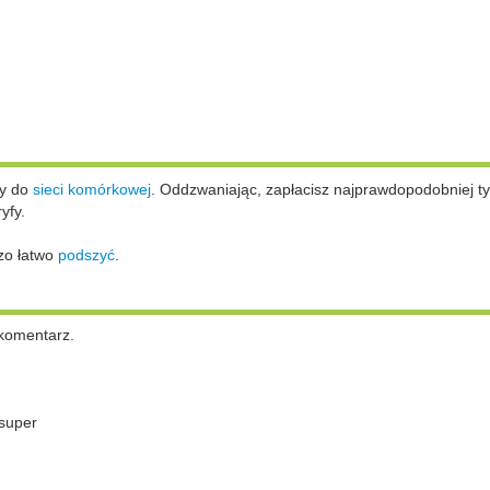
ży do
sieci komórkowej
.
Oddzwaniając, zapłacisz najprawdopodobniej ty
yfy.
zo łatwo
podszyć
.
komentarz.
super