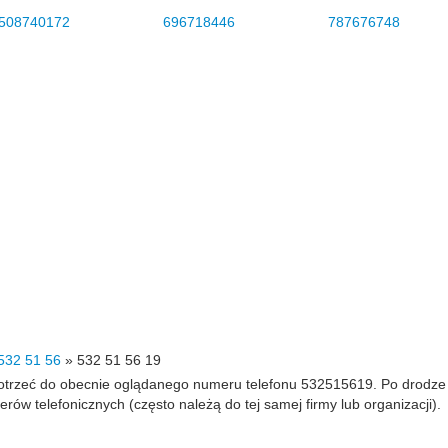
508740172
696718446
787676748
532 51 56
»
532 51 56 19
 dotrzeć do obecnie oglądanego numeru telefonu 532515619. Po drodz
 telefonicznych (często należą do tej samej firmy lub organizacji).