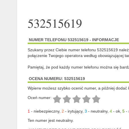
532515619
NUMER TELEFONU 532515619 - INFORMACJE
Szukany przez Ciebie numer telefonu 532515619 nale
połączenie Twojego operatora według obowiązującej tar
Pamiętaj, że pod każdy numer telefonu można się bard
OCENA NUMERU: 532515619
Wpierw możesz szybko ocenić numer, a później dodać 
Oceń numer:
1
-
niebezpieczny
,
2
-
irytujący
,
3
-
neutralny
,
4
-
ok
,
5
-
Ten numer jest neutralny.