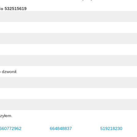
do 532515619
o dzwonił.
czyłem.
660772962
664848837
519218230