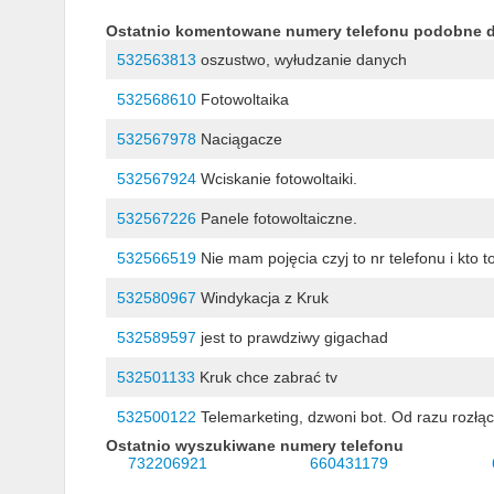
Ostatnio komentowane numery telefonu podobne 
532563813
oszustwo, wyłudzanie danych
532568610
Fotowoltaika
532567978
Naciągacze
532567924
Wciskanie fotowoltaiki.
532567226
Panele fotowoltaiczne.
532566519
Nie mam pojęcia czyj to nr telefonu i kto t
532580967
Windykacja z Kruk
532589597
jest to prawdziwy gigachad
532501133
Kruk chce zabrać tv
532500122
Telemarketing, dzwoni bot. Od razu rozłą
Ostatnio wyszukiwane numery telefonu
732206921
660431179