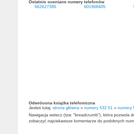
Ostatnio oceniane numery telefonów
662627395
601908405
Odwrócona książka telefoniczna
Jesteś tutaj:
strona główna
»
numery 532 51
»
numery 
Nawigacja wstecz (tzw. "breadcrumb"), która pozwola
zobaczyć najciekawsze komentarze do podobnych numerów