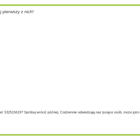
pierwszy z nich!
tel. 532515619? Spróbuj wrócić później. Codziennie odwiedzają nas tysiące osób, może jutro