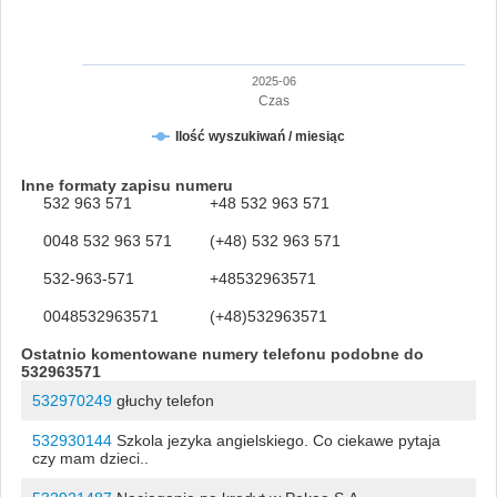
2025-06
Czas
Ilość wyszukiwań / miesiąc
Inne formaty zapisu numeru
532 963 571
+48 532 963 571
0048 532 963 571
(+48) 532 963 571
532-963-571
+48532963571
0048532963571
(+48)532963571
Ostatnio komentowane numery telefonu podobne do
532963571
532970249
głuchy telefon
532930144
Szkola jezyka angielskiego. Co ciekawe pytaja
czy mam dzieci..