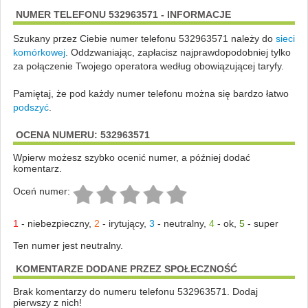
NUMER TELEFONU 532963571 - INFORMACJE
Szukany przez Ciebie numer telefonu 532963571 należy do
sieci
komórkowej
.
Oddzwaniając, zapłacisz najprawdopodobniej tylko
za połączenie Twojego operatora według obowiązującej taryfy.
Pamiętaj, że pod każdy numer telefonu można się bardzo łatwo
podszyć
.
OCENA NUMERU: 532963571
Wpierw możesz szybko ocenić numer, a później dodać
komentarz.
Oceń numer:
1
-
niebezpieczny
,
2
-
irytujący
,
3
-
neutralny
,
4
-
ok
,
5
-
super
Ten numer jest neutralny.
KOMENTARZE DODANE PRZEZ SPOŁECZNOŚĆ
Brak komentarzy do numeru telefonu 532963571. Dodaj
pierwszy z nich!