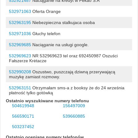
532921487
Naciąganie na kredyt w Pekao S.A
532971063
Oferta Orange
532963195
Niebezpieczna stalkujaca osoba
532971036
Głuchy telefon
532969685
Naciąganie na usługi google.
532969623
NR 532969623 tel oraz 692450987 Oszuści
Fałszerze Krėtacze
532990208
Oszustwo, puszczają dziwną przerywającą
muzykę zamiast rozmowy.
532963151
Otrzymałam sms-a z booksy że do 24 września
płatność tylko gotówką
Ostatnio wyszukiwane numery telefonu
504619948
156497009
566590171
539660885
503237452
Ostatnio oceniane numery telefonów