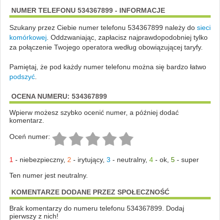
NUMER TELEFONU 534367899 - INFORMACJE
Szukany przez Ciebie numer telefonu 534367899 należy do
sieci
komórkowej
.
Oddzwaniając, zapłacisz najprawdopodobniej tylko
za połączenie Twojego operatora według obowiązującej taryfy.
Pamiętaj, że pod każdy numer telefonu można się bardzo łatwo
podszyć
.
OCENA NUMERU: 534367899
Wpierw możesz szybko ocenić numer, a później dodać
komentarz.
Oceń numer:
1
-
niebezpieczny
,
2
-
irytujący
,
3
-
neutralny
,
4
-
ok
,
5
-
super
Ten numer jest neutralny.
KOMENTARZE DODANE PRZEZ SPOŁECZNOŚĆ
Brak komentarzy do numeru telefonu 534367899. Dodaj
pierwszy z nich!