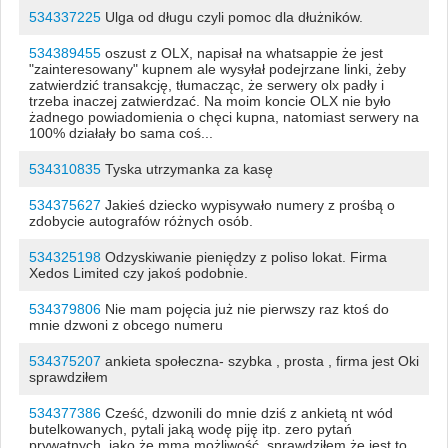
534337225
Ulga od długu czyli pomoc dla dłużników.
534389455
oszust z OLX, napisał na whatsappie że jest
"zainteresowany" kupnem ale wysyłał podejrzane linki, żeby
zatwierdzić transakcję, tłumacząc, że serwery olx padły i
trzeba inaczej zatwierdzać. Na moim koncie OLX nie było
żadnego powiadomienia o chęci kupna, natomiast serwery na
100% działały bo sama coś...
534310835
Tyska utrzymanka za kasę
534375627
Jakieś dziecko wypisywało numery z prośbą o
zdobycie autografów różnych osób.
534325198
Odzyskiwanie pieniędzy z poliso lokat. Firma
Xedos Limited czy jakoś podobnie.
534379806
Nie mam pojęcia już nie pierwszy raz ktoś do
mnie dzwoni z obcego numeru
534375207
ankieta społeczna- szybka , prosta , firma jest Oki
sprawdziłem
534377386
Cześć, dzwonili do mnie dziś z ankietą nt wód
butelkowanych, pytali jaką wodę piję itp. zero pytań
prywatnych, jako że mma możliwość, sprawdziłem że jest to