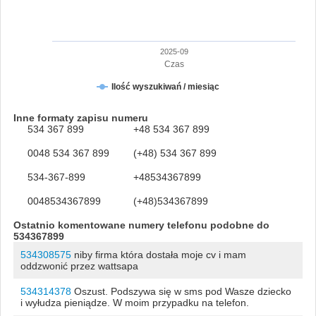
2025-09
Czas
Ilość wyszukiwań / miesiąc
Inne formaty zapisu numeru
534 367 899
+48 534 367 899
0048 534 367 899
(+48) 534 367 899
534-367-899
+48534367899
0048534367899
(+48)534367899
Ostatnio komentowane numery telefonu podobne do
534367899
534308575
niby firma która dostała moje cv i mam
oddzwonić przez wattsapa
534314378
Oszust. Podszywa się w sms pod Wasze dziecko
i wyłudza pieniądze. W moim przypadku na telefon.