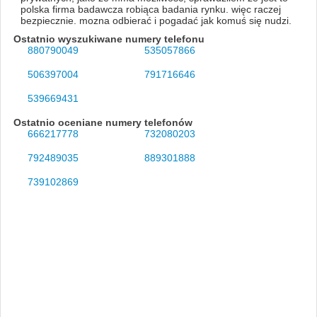
polska firma badawcza robiąca badania rynku. więc raczej
bezpiecznie. mozna odbierać i pogadać jak komuś się nudzi.
Ostatnio wyszukiwane numery telefonu
880790049
535057866
506397004
791716646
539669431
Ostatnio oceniane numery telefonów
666217778
732080203
792489035
889301888
739102869