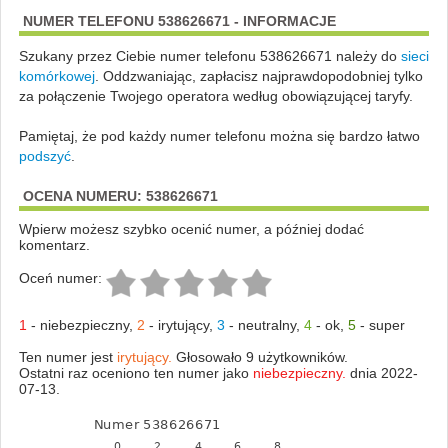
NUMER TELEFONU 538626671 - INFORMACJE
Szukany przez Ciebie numer telefonu 538626671 należy do
sieci
komórkowej
.
Oddzwaniając, zapłacisz najprawdopodobniej tylko
za połączenie Twojego operatora według obowiązującej taryfy.
Pamiętaj, że pod każdy numer telefonu można się bardzo łatwo
podszyć
.
OCENA NUMERU: 538626671
Wpierw możesz szybko ocenić numer, a później dodać
komentarz.
Oceń numer:
1
-
niebezpieczny
,
2
-
irytujący
,
3
-
neutralny
,
4
-
ok
,
5
-
super
Ten numer jest
irytujący.
Głosowało 9 użytkowników.
Ostatni raz oceniono ten numer jako
niebezpieczny.
dnia 2022-
07-13.