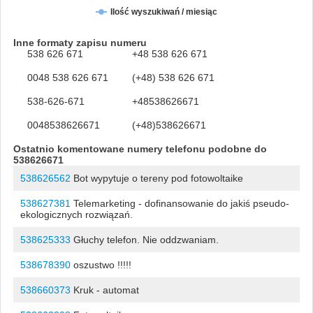
Ilość wyszukiwań / miesiąc
Inne formaty zapisu numeru
538 626 671
+48 538 626 671
0048 538 626 671
(+48) 538 626 671
538-626-671
+48538626671
0048538626671
(+48)538626671
Ostatnio komentowane numery telefonu podobne do
538626671
538626562
Bot wypytuje o tereny pod fotowoltaike
538627381
Telemarketing - dofinansowanie do jakiś pseudo-
ekologicznych rozwiązań.
538625333
Głuchy telefon. Nie oddzwaniam.
538678390
oszustwo !!!!!
538660373
Kruk - automat