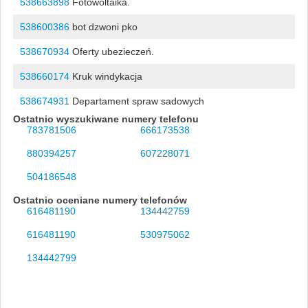
538663898
Fotowoltaika.
538600386
bot dzwoni pko
538670934
Oferty ubezieczeń.
538660174
Kruk windykacja
538674931
Departament spraw sadowych
Ostatnio wyszukiwane numery telefonu
783781506
666173538
880394257
607228071
504186548
Ostatnio oceniane numery telefonów
616481190
134442759
616481190
530975062
134442799