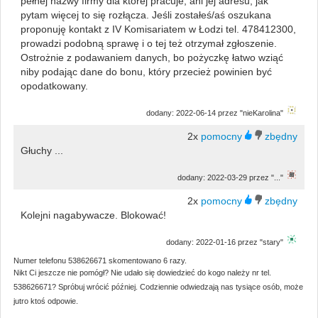
pełnej nazwy firmy dla której pracuje, ani jej adresu, jak
pytam więcej to się rozłącza. Jeśli zostałeś/aś oszukana
proponuję kontakt z IV Komisariatem w Łodzi tel. 478412300,
prowadzi podobną sprawę i o tej też otrzymał zgłoszenie.
Ostrożnie z podawaniem danych, bo pożyczkę łatwo wziąć
niby podając dane do bonu, który przecież powinien być
opodatkowany.
dodany: 2022-06-14 przez "nieKarolina"
2x
Głuchy ...
dodany: 2022-03-29 przez "..."
2x
Kolejni nagabywacze. Blokować!
dodany: 2022-01-16 przez "stary"
Numer telefonu 538626671 skomentowano 6 razy.
Nikt Ci jeszcze nie pomógł? Nie udało się dowiedzieć do kogo należy nr tel.
538626671? Spróbuj wrócić później. Codziennie odwiedzają nas tysiące osób, może
jutro ktoś odpowie.