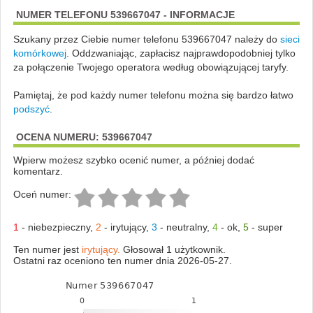
NUMER TELEFONU 539667047 - INFORMACJE
Szukany przez Ciebie numer telefonu 539667047 należy do
sieci
komórkowej
.
Oddzwaniając, zapłacisz najprawdopodobniej tylko
za połączenie Twojego operatora według obowiązującej taryfy.
Pamiętaj, że pod każdy numer telefonu można się bardzo łatwo
podszyć
.
OCENA NUMERU: 539667047
Wpierw możesz szybko ocenić numer, a później dodać
komentarz.
Oceń numer:
1
-
niebezpieczny
,
2
-
irytujący
,
3
-
neutralny
,
4
-
ok
,
5
-
super
Ten numer jest
irytujący.
Głosował 1 użytkownik.
Ostatni raz oceniono ten numer dnia 2026-05-27.