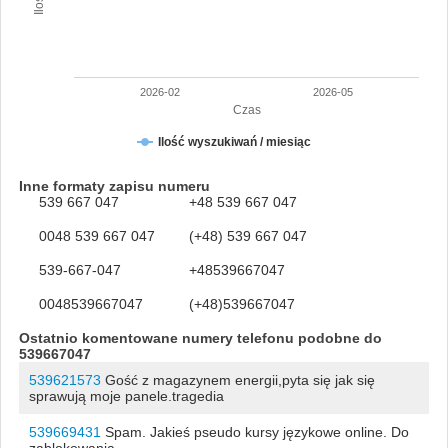
2026-02
2026-05
Czas
Ilość wyszukiwań / miesiąc
Inne formaty zapisu numeru
539 667 047
+48 539 667 047
0048 539 667 047
(+48) 539 667 047
539-667-047
+48539667047
0048539667047
(+48)539667047
Ostatnio komentowane numery telefonu podobne do
539667047
539621573
Gość z magazynem energii,pyta się jak się
sprawują moje panele.tragedia
539669431
Spam. Jakieś pseudo kursy językowe online. Do
zablokowania.