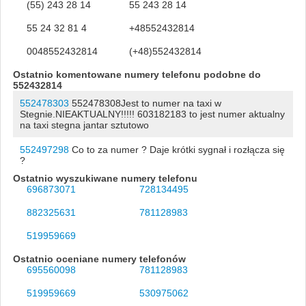
(55) 243 28 14
55 243 28 14
55 24 32 81 4
+48552432814
0048552432814
(+48)552432814
Ostatnio komentowane numery telefonu podobne do
552432814
552478303
552478308Jest to numer na taxi w
Stegnie.NIEAKTUALNY!!!!! 603182183 to jest numer aktualny
na taxi stegna jantar sztutowo
552497298
Co to za numer ? Daje krótki sygnał i rozłącza się
?
Ostatnio wyszukiwane numery telefonu
696873071
728134495
882325631
781128983
519959669
Ostatnio oceniane numery telefonów
695560098
781128983
519959669
530975062