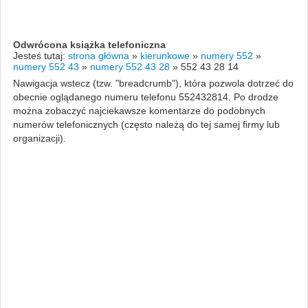
Odwrócona książka telefoniczna
Jesteś tutaj:
strona główna
»
kierunkowe
»
numery 552
»
numery 552 43
»
numery 552 43 28
»
552 43 28 14
Nawigacja wstecz (tzw. "breadcrumb"), która pozwola dotrzeć do
obecnie oglądanego numeru telefonu 552432814. Po drodze
można zobaczyć najciekawsze komentarze do podobnych
numerów telefonicznych (często należą do tej samej firmy lub
organizacji).