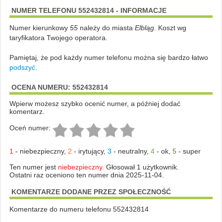
NUMER TELEFONU 552432814 - INFORMACJE
Numer kierunkowy
55
należy do miasta
Elbląg
. Koszt wg
taryfikatora Twojego operatora.
Pamiętaj, że pod każdy numer telefonu można się bardzo łatwo
podszyć
.
OCENA NUMERU: 552432814
Wpierw możesz szybko ocenić numer, a później dodać
komentarz.
Oceń numer:
1
-
niebezpieczny
,
2
-
irytujący
,
3
-
neutralny
,
4
-
ok
,
5
-
super
Ten numer jest
niebezpieczny.
Głosował 1 użytkownik.
Ostatni raz oceniono ten numer dnia 2025-11-04.
KOMENTARZE DODANE PRZEZ SPOŁECZNOŚĆ
Komentarze do numeru telefonu 552432814