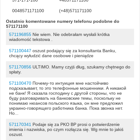
0048571171100
(+48)571171100
Ostatnio komentowane numery telefonu podobne do
571171100
571196855
Nie wiem. Nie odebrałam wysłali krótka
wiadomość tekstowa .
571100447
oszust podający się za konsultanta Banku,
chcący wyłudzić dane osobowe i pieniądze
571170856
ULTIMO. Mamy czyjś dług, szukamy chętnego do
spłaty.
571100470
Почему-то интуиция мне настойчиво
подсказывает, то это телефонные мошенники. А никакой
не банк! Я сказала господину с другой стороны, что не
буду разговаривать на банковские темы, поскольку не
понимаю нюансов польского языка, он мне предложил
украино-говорящего работника банка. Пока звонка нет.
Но...
571170341
Podaje się za PKO BP prosi o potwierdzenie
imienia i nazwiska, po czym rozłącza się. Wg mnie to jakiś
oszust.