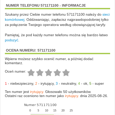
NUMER TELEFONU 571171100 - INFORMACJE
Szukany przez Ciebie numer telefonu 571171100 należy do
sieci
komórkowej
.
Oddzwaniając, zapłacisz najprawdopodobniej tylko
za połączenie Twojego operatora według obowiązującej taryfy.
Pamiętaj, że pod każdy numer telefonu można się bardzo łatwo
podszyć
.
OCENA NUMERU: 571171100
Wpierw możesz szybko ocenić numer, a później dodać
komentarz.
Oceń numer:
1
-
niebezpieczny
,
2
-
irytujący
,
3
-
neutralny
,
4
-
ok
,
5
-
super
Ten numer jest
irytujący.
Głosowało 50 użytkowników.
Ostatni raz oceniono ten numer jako
irytujący.
dnia 2025-08-26.