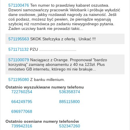
571100476
Ten numer to prawdziwy kabaret oszustwa.
Dzwoni samozwańczy pracownik Velobank i próbuje wyłudzić
dane osobowe, jakby rozdawali nagrody za naiwność. Jeśli
coś podasz, możesz być pewien, że pieniądze wyparują
szybciej niż rozmówca po zadaniu niewygodnego pytania.
Żaden uczciwy bank nie prowadzi takic...
571195563
SKOK Stefczyka z ofertą . Unikać !!!
571171132
PZU ................................
571100079
Naciągacz z Orange. Proponował "bardzo
korzystną" zamianę abonamentu z 40 na 123zł. Plus
mnóstwo GB internetu, którego mi nie brakuje...
571195080
Z banku millenium.
Ostatnio wyszukiwane numery telefonu
722760254
536358374
664249795
885115800
696977068
Ostatnio oceniane numery telefonów
739942316
532347260