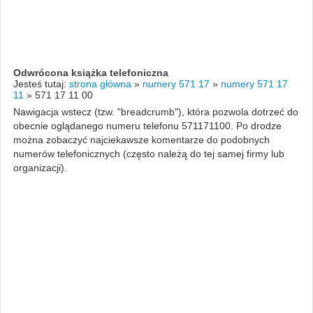
Odwrócona książka telefoniczna
Jesteś tutaj:
strona główna
»
numery 571 17
»
numery 571 17
11
»
571 17 11 00
Nawigacja wstecz (tzw. "breadcrumb"), która pozwola dotrzeć do
obecnie oglądanego numeru telefonu 571171100. Po drodze
można zobaczyć najciekawsze komentarze do podobnych
numerów telefonicznych (często należą do tej samej firmy lub
organizacji).