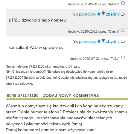
dodany: 2021-05-31 przez "Adrian"
6x
1x
z PZU dzwonio z tego nómeru
dodany: 2020-12-15 przez "Olasia"
9x
1x
konsultant PZU w sprawie oc
dodany: 2020-07-31 przez "ToJa"
Numer telefonu 571171100 skomentowano 14 razy.
Nikt Ci jeszcze nie pomógł? Nie udało się dowiedzieć do kogo należy nr tel.
571171100? Spróbuj wrócić później. Codziennie odwiedzają nas tysiące osób, może
jutro ktoś odpowie.
0048 571171100 - DODAJ NOWY KOMENTARZ
Wiesz lub domyślasz się kto dzwonił i do kogo należy szukany
przez Ciebie numer telefonu? Przyłącz się do zwalczania spamu
telefonicznego i rozpoznawania nadawców niechcianych
połączeń i wiadomości tekstowych (sms).
Dodaj komentarz i pomóż innym użytkownikom!