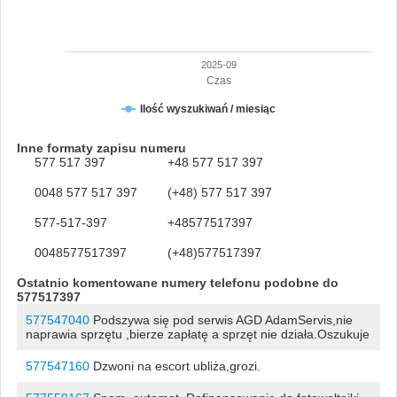
2025-09
Czas
Ilość wyszukiwań / miesiąc
Inne formaty zapisu numeru
577 517 397
+48 577 517 397
0048 577 517 397
(+48) 577 517 397
577-517-397
+48577517397
0048577517397
(+48)577517397
Ostatnio komentowane numery telefonu podobne do
577517397
577547040
Podszywa się pod serwis AGD AdamServis,nie
naprawia sprzętu ,bierze zapłatę a sprzęt nie działa.Oszukuje
577547160
Dzwoni na escort ubliża,grozi.