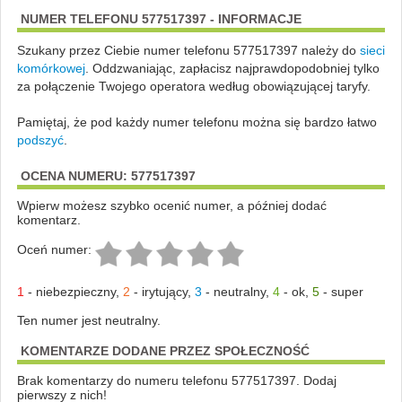
NUMER TELEFONU 577517397 - INFORMACJE
Szukany przez Ciebie numer telefonu 577517397 należy do
sieci
komórkowej
.
Oddzwaniając, zapłacisz najprawdopodobniej tylko
za połączenie Twojego operatora według obowiązującej taryfy.
Pamiętaj, że pod każdy numer telefonu można się bardzo łatwo
podszyć
.
OCENA NUMERU: 577517397
Wpierw możesz szybko ocenić numer, a później dodać
komentarz.
Oceń numer:
1
-
niebezpieczny
,
2
-
irytujący
,
3
-
neutralny
,
4
-
ok
,
5
-
super
Ten numer jest neutralny.
KOMENTARZE DODANE PRZEZ SPOŁECZNOŚĆ
Brak komentarzy do numeru telefonu 577517397. Dodaj
pierwszy z nich!