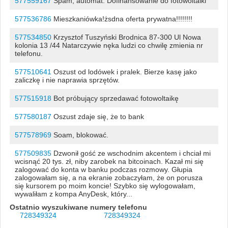
577559167
Spam, automat. Dofinansowanie do fotowoltaiki
577536786
Mieszkaniówka!żsdna oferta prywatna!!!!!!!!
577534850
Krzysztof Tuszyński Brodnica 87-300 Ul Nowa
kolonia 13 /44 Natarczywie nęka ludzi co chwilę zmienia nr
telefonu.
577510641
Oszust od lodówek i pralek. Bierze kasę jako
zaliczkę i nie naprawia sprzętów.
577515918
Bot próbujący sprzedawać fotowoltaikę
577580187
Oszust zdaje się, że to bank
577578969
Soam, blokować.
577509835
Dzwonił gość ze wschodnim akcentem i chciał mi
wcisnąć 20 tys. zł, niby zarobek na bitcoinach. Kazał mi się
zalogować do konta w banku podczas rozmowy. Głupia
zalogowałam się, a na ekranie zobaczyłam, że on porusza
się kursorem po moim koncie! Szybko się wylogowałam,
wywaliłam z kompa AnyDesk, który...
Ostatnio wyszukiwane numery telefonu
728349324
728349324