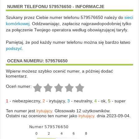
NUMER TELEFONU 579576650 - INFORMACJE
Szukany przez Ciebie numer telefonu 579576650 należy do
sieci
komórkowej
.
Oddzwaniając, zapłacisz najprawdopodobniej tylko
za połączenie Twojego operatora według obowiązującej taryfy.
Pamiętaj, że pod każdy numer telefonu można się bardzo łatwo
podszyć
.
OCENA NUMERU: 579576650
Wpierw możesz szybko ocenić numer, a później dodać
komentarz.
Oceń numer:
1
-
niebezpieczny
,
2
-
irytujący
,
3
-
neutralny
,
4
-
ok
,
5
-
super
Ten numer jest
irytujący.
Głosowało 12 użytkowników.
Ostatni raz oceniono ten numer jako
irytujący.
dnia 2023-09-04.