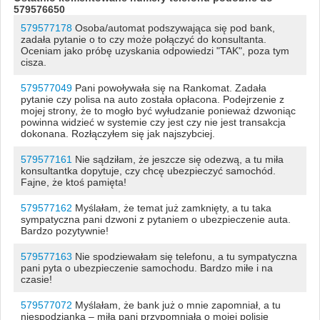
579576650
579577178
Osoba/automat podszywająca się pod bank,
zadała pytanie o to czy może połączyć do konsultanta.
Oceniam jako próbę uzyskania odpowiedzi "TAK", poza tym
cisza.
579577049
Pani powoływała się na Rankomat. Zadała
pytanie czy polisa na auto została opłacona. Podejrzenie z
mojej strony, że to mogło być wyłudzanie ponieważ dzwoniąc
powinna widzieć w systemie czy jest czy nie jest transakcja
dokonana. Rozłączyłem się jak najszybciej.
579577161
Nie sądziłam, że jeszcze się odezwą, a tu miła
konsultantka dopytuje, czy chcę ubezpieczyć samochód.
Fajne, że ktoś pamięta!
579577162
Myślałam, że temat już zamknięty, a tu taka
sympatyczna pani dzwoni z pytaniem o ubezpieczenie auta.
Bardzo pozytywnie!
579577163
Nie spodziewałam się telefonu, a tu sympatyczna
pani pyta o ubezpieczenie samochodu. Bardzo miłe i na
czasie!
579577072
Myślałam, że bank już o mnie zapomniał, a tu
niespodzianka – miła pani przypomniała o mojej polisie