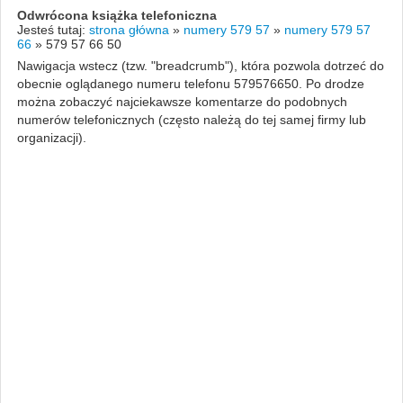
Odwrócona książka telefoniczna
Jesteś tutaj:
strona główna
»
numery 579 57
»
numery 579 57
66
»
579 57 66 50
Nawigacja wstecz (tzw. "breadcrumb"), która pozwola dotrzeć do
obecnie oglądanego numeru telefonu 579576650. Po drodze
można zobaczyć najciekawsze komentarze do podobnych
numerów telefonicznych (często należą do tej samej firmy lub
organizacji).