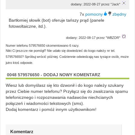
dodany: 2022-08-27 przez "Jack"
7x
Bartłomiej słowik (bot) oferuje tańszy prąd (panele
fotowoltaiczne, itd.).
dodany: 2022-08-17 przez "WBZDR"
Numer telefonu 579576650 skomentowano 6 razy.
Nikt Ci jeszcze nie pomógł? Nie udało się dowiedzieć do kogo należy nr tel.
579576650? Spróbuj wrócić później. Codziennie odwiedzają nas tysiące osób, może
jutro ktoś odpowie.
0048 579576650 - DODAJ NOWY KOMENTARZ
Wiesz lub domyślasz się kto dzwonił i do kogo należy szukany
przez Ciebie numer telefonu? Przyłącz się do zwalczania spamu
telefonicznego i rozpoznawania nadawców niechcianych
połączeń i wiadomości tekstowych (sms).
Dodaj komentarz i pomóż innym użytkownikom!
Komentarz