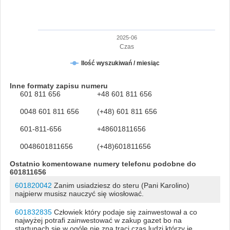
2025-06
Czas
Ilość wyszukiwań / miesiąc
Inne formaty zapisu numeru
601 811 656
+48 601 811 656
0048 601 811 656
(+48) 601 811 656
601-811-656
+48601811656
0048601811656
(+48)601811656
Ostatnio komentowane numery telefonu podobne do
601811656
601820042
Zanim usiadziesz do steru (Pani Karolino)
najpierw musisz nauczyć się wiosłować.
601832835
Człowiek który podaje się zainwestował a co
najwyżej potrafi zainwestować w zakup gazet bo na
startupach się w ogóle nie zna traci czas ludzi którzy je