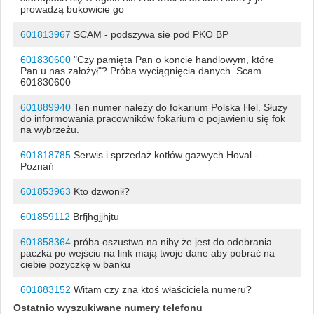
prowadzą bukowicie go
601813967
SCAM - podszywa sie pod PKO BP
601830600
"Czy pamięta Pan o koncie handlowym, które
Pan u nas założył"? Próba wyciągnięcia danych. Scam
601830600
601889940
Ten numer należy do fokarium Polska Hel. Służy
do informowania pracowników fokarium o pojawieniu się fok
na wybrzeżu.
601818785
Serwis i sprzedaż kotłów gazwych Hoval -
Poznań
601853963
Kto dzwonił?
601859112
Brfjhgjjhjtu
601858364
próba oszustwa na niby że jest do odebrania
paczka po wejściu na link mają twoje dane aby pobrać na
ciebie pożyczkę w banku
601883152
Witam czy zna ktoś właściciela numeru?
Ostatnio wyszukiwane numery telefonu