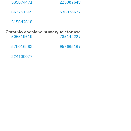
539674471
225987649
663751365
536928672
515642618
Ostatnio oceniane numery telefonów
506519619
785142227
578016893
957665167
324130077