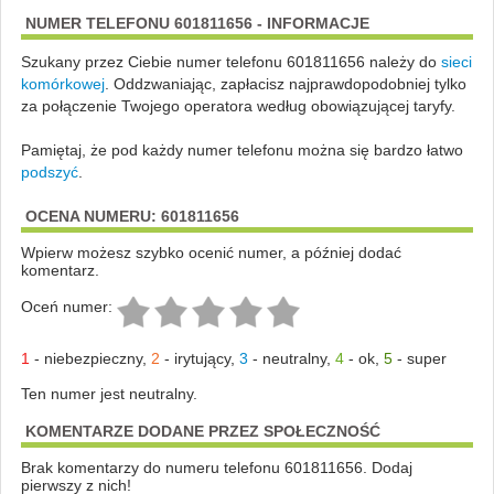
NUMER TELEFONU 601811656 - INFORMACJE
Szukany przez Ciebie numer telefonu 601811656 należy do
sieci
komórkowej
.
Oddzwaniając, zapłacisz najprawdopodobniej tylko
za połączenie Twojego operatora według obowiązującej taryfy.
Pamiętaj, że pod każdy numer telefonu można się bardzo łatwo
podszyć
.
OCENA NUMERU: 601811656
Wpierw możesz szybko ocenić numer, a później dodać
komentarz.
Oceń numer:
1
-
niebezpieczny
,
2
-
irytujący
,
3
-
neutralny
,
4
-
ok
,
5
-
super
Ten numer jest neutralny.
KOMENTARZE DODANE PRZEZ SPOŁECZNOŚĆ
Brak komentarzy do numeru telefonu 601811656. Dodaj
pierwszy z nich!