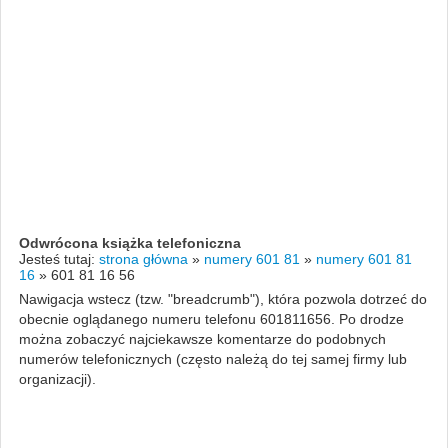
Odwrócona książka telefoniczna
Jesteś tutaj:
strona główna
»
numery 601 81
»
numery 601 81
16
»
601 81 16 56
Nawigacja wstecz (tzw. "breadcrumb"), która pozwola dotrzeć do
obecnie oglądanego numeru telefonu 601811656. Po drodze
można zobaczyć najciekawsze komentarze do podobnych
numerów telefonicznych (często należą do tej samej firmy lub
organizacji).