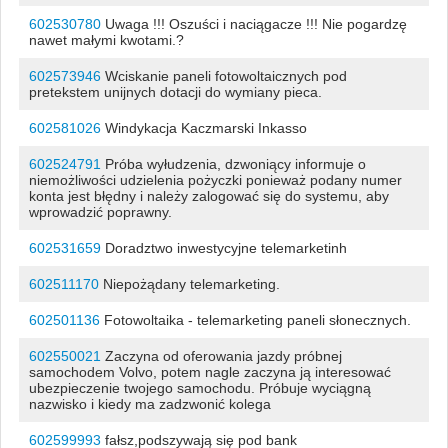
602530780
Uwaga !!! Oszuści i naciągacze !!! Nie pogardzę
nawet małymi kwotami.?
602573946
Wciskanie paneli fotowoltaicznych pod
pretekstem unijnych dotacji do wymiany pieca.
602581026
Windykacja Kaczmarski Inkasso
602524791
Próba wyłudzenia, dzwoniący informuje o
niemożliwości udzielenia pożyczki ponieważ podany numer
konta jest błędny i należy zalogować się do systemu, aby
wprowadzić poprawny.
602531659
Doradztwo inwestycyjne telemarketinh
602511170
Niepożądany telemarketing.
602501136
Fotowoltaika - telemarketing paneli słonecznych.
602550021
Zaczyna od oferowania jazdy próbnej
samochodem Volvo, potem nagle zaczyna ją interesować
ubezpieczenie twojego samochodu. Próbuje wyciągną
nazwisko i kiedy ma zadzwonić kolega
602599993
fałsz,podszywają się pod bank