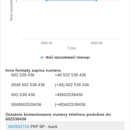
Ilość wyszukiwań numeru
1
2024-02
2024-05
Czas
Ilość wyszukiwań / miesiąc
Inne formaty zapisu numeru
602 538 436
+48 602 538 436
0048 602 538 436
(+48) 602 538 436
602-538-436
+48602538436
0048602538436
(+48)602538436
Ostatnio komentowane numery telefonu podobne do
602538436
602501715
PKP BP - bank