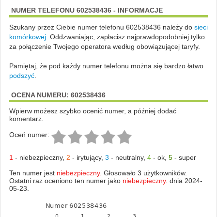
NUMER TELEFONU 602538436 - INFORMACJE
Szukany przez Ciebie numer telefonu 602538436 należy do
sieci
komórkowej
.
Oddzwaniając, zapłacisz najprawdopodobniej tylko
za połączenie Twojego operatora według obowiązującej taryfy.
Pamiętaj, że pod każdy numer telefonu można się bardzo łatwo
podszyć
.
OCENA NUMERU: 602538436
Wpierw możesz szybko ocenić numer, a później dodać
komentarz.
Oceń numer:
1
-
niebezpieczny
,
2
-
irytujący
,
3
-
neutralny
,
4
-
ok
,
5
-
super
Ten numer jest
niebezpieczny.
Głosowało 3 użytkowników.
Ostatni raz oceniono ten numer jako
niebezpieczny.
dnia 2024-
05-23.