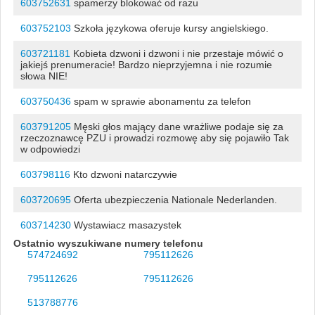
603752631
spamerzy blokować od razu
603752103
Szkoła językowa oferuje kursy angielskiego.
603721181
Kobieta dzwoni i dzwoni i nie przestaje mówić o
jakiejś prenumeracie! Bardzo nieprzyjemna i nie rozumie
słowa NIE!
603750436
spam w sprawie abonamentu za telefon
603791205
Męski głos mający dane wrażliwe podaje się za
rzeczoznawcę PZU i prowadzi rozmowę aby się pojawiło Tak
w odpowiedzi
603798116
Kto dzwoni natarczywie
603720695
Oferta ubezpieczenia Nationale Nederlanden.
603714230
Wystawiacz masazystek
Ostatnio wyszukiwane numery telefonu
574724692
795112626
795112626
795112626
513788776