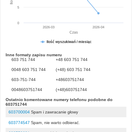
5
0
2026-03
2026-04
Czas
Ilość wyszukiwań / miesiąc
Inne formaty zapisu numeru
603 751 744
+48 603 751 744
0048 603 751 744
(+48) 603 751 744
603-751-744
+48603751744
0048603751744
(+48)603751744
Ostatnio komentowane numery telefonu podobne do
603751744
603700004
Spam i zawracanie głowy
603774547
Spam, nie warto odbierać.