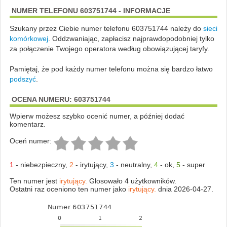
NUMER TELEFONU 603751744 - INFORMACJE
Szukany przez Ciebie numer telefonu 603751744 należy do
sieci
komórkowej
.
Oddzwaniając, zapłacisz najprawdopodobniej tylko
za połączenie Twojego operatora według obowiązującej taryfy.
Pamiętaj, że pod każdy numer telefonu można się bardzo łatwo
podszyć
.
OCENA NUMERU: 603751744
Wpierw możesz szybko ocenić numer, a później dodać
komentarz.
Oceń numer:
1
-
niebezpieczny
,
2
-
irytujący
,
3
-
neutralny
,
4
-
ok
,
5
-
super
Ten numer jest
irytujący.
Głosowało 4 użytkowników.
Ostatni raz oceniono ten numer jako
irytujący.
dnia 2026-04-27.