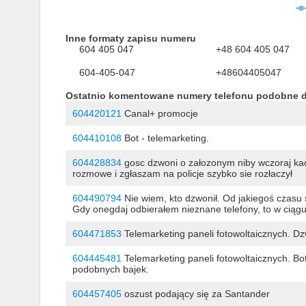
Inne formaty zapisu numeru
604 405 047
+48 604 405 047
604-405-047
+48604405047
Ostatnio komentowane numery telefonu podobne 
604420121
Canal+ promocje
604410108
Bot - telemarketing.
604428834
gosc dzwoni o załozonym niby wczoraj ka
rozmowe i zgłaszam na policje szybko sie rozłaczył
604490794
Nie wiem, kto dzwonił. Od jakiegoś czasu
Gdy onegdaj odbierałem nieznane telefony, to w ciągu 
604471853
Telemarketing paneli fotowoltaicznych. D
604445481
Telemarketing paneli fotowoltaicznych. Bo
podobnych bajek.
604457405
oszust podający się za Santander