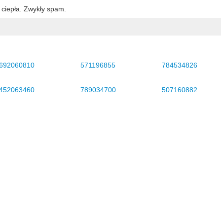
 ciepła. Zwykły spam.
692060810
571196855
784534826
452063460
789034700
507160882