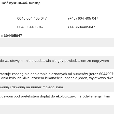
Ilość wyszukiwań / miesiąc
0048 604 405 047
(+48) 604 405 047
0048604405047
(+48)604405047
do 604405047
cie walutowym ..nie przedstawia sie gdy powiedziałem ze nagrywam
 stosuję zasadę nie odbierania nieznanych mi numerów (teraz 6044907
dnia było ich klika, czasem kilkanaście, obecnie jeden, wyjątkowo dwa
zwonią i dzwonią na numer mojego syna.
t dzwoni pod pretekstem dopłat do ekologicznych źródeł energii i tym