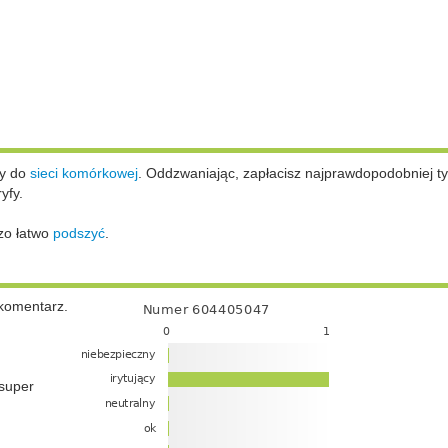
ży do
sieci komórkowej
.
Oddzwaniając, zapłacisz najprawdopodobniej ty
yfy.
zo łatwo
podszyć
.
komentarz.
super