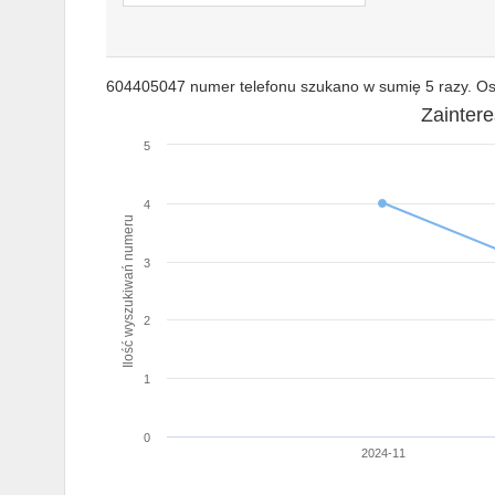
604405047 numer telefonu szukano w sumię 5 razy. Ost
Zainter
5
4
Ilość wyszukiwań numeru
3
2
1
0
2024-11