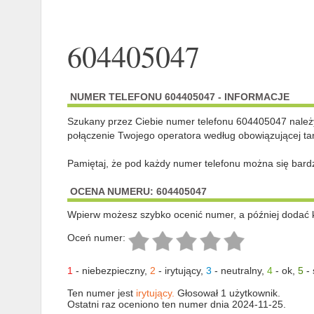
604405047
NUMER TELEFONU 604405047 - INFORMACJE
Szukany przez Ciebie numer telefonu 604405047 nale
połączenie Twojego operatora według obowiązującej tar
Pamiętaj, że pod każdy numer telefonu można się bard
OCENA NUMERU: 604405047
Wpierw możesz szybko ocenić numer, a później dodać 
Oceń numer:
1
-
niebezpieczny
,
2
-
irytujący
,
3
-
neutralny
,
4
-
ok
,
5
-
Ten numer jest
irytujący.
Głosował 1 użytkownik.
Ostatni raz oceniono ten numer dnia 2024-11-25.