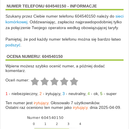
NUMER TELEFONU 604540150 - INFORMACJE
Szukany przez Ciebie numer telefonu 604540150 należy do
sieci
komórkowej
.
Oddzwaniając, zapłacisz najprawdopodobniej tylko
za połączenie Twojego operatora według obowiązującej taryfy.
Pamiętaj, że pod każdy numer telefonu można się bardzo łatwo
podszyć
.
OCENA NUMERU: 604540150
Wpierw możesz szybko ocenić numer, a później dodać
komentarz.
Oceń numer:
1
-
niebezpieczny
,
2
-
irytujący
,
3
-
neutralny
,
4
-
ok
,
5
-
super
Ten numer jest
irytujący.
Głosowało 7 użytkowników.
Ostatni raz oceniono ten numer jako
irytujący.
dnia 2025-04-09.