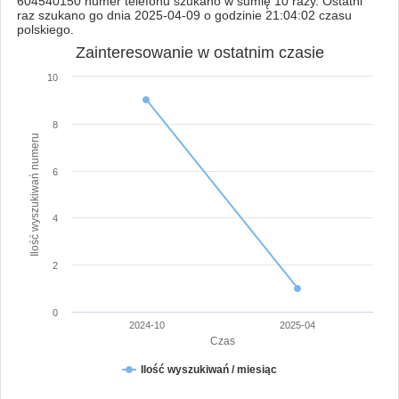
604540150 numer telefonu szukano w sumię 10 razy. Ostatni
raz szukano go dnia 2025-04-09 o godzinie 21:04:02 czasu
polskiego.
Zainteresowanie w ostatnim czasie
10
8
Ilość wyszukiwań numeru
6
4
2
0
2024-10
2025-04
Czas
Ilość wyszukiwań / miesiąc