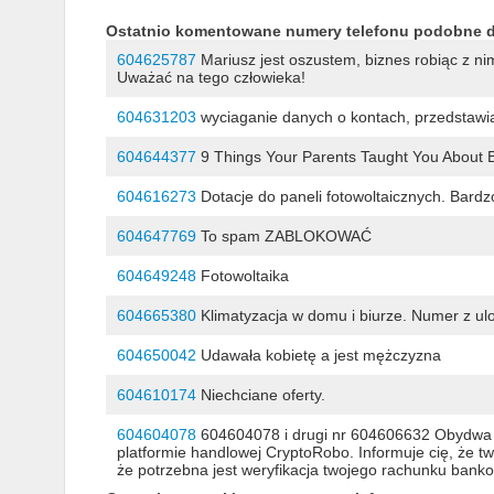
Ostatnio komentowane numery telefonu podobne 
604625787
Mariusz jest oszustem, biznes robiąc z ni
Uważać na tego człowieka!
604631203
wyciaganie danych o kontach, przedstawia 
604644377
9 Things Your Parents Taught You About Br
604616273
Dotacje do paneli fotowoltaicznych. Bard
604647769
To spam ZABLOKOWAĆ
604649248
Fotowoltaika
604665380
Klimatyzacja w domu i biurze. Numer z ulo
604650042
Udawała kobietę a jest mężczyzna
604610174
Niechciane oferty.
604604078
604604078 i drugi nr 604606632 Obydwa n
platformie handlowej CryptoRobo. Informuje cię, że tw
że potrzebna jest weryfikacja twojego rachunku banko