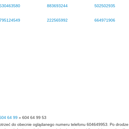
530463580
883693244
502502935
795124549
222565992
664971906
604 64 99
»
604 64 99 53
 dotrzeć do obecnie oglądanego numeru telefonu 604649953. Po drodz