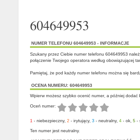
604649953
NUMER TELEFONU 604649953 - INFORMACJE
Szukany przez Ciebie numer telefonu 604649953 nale
połączenie Twojego operatora według obowiązującej tar
Pamiętaj, że pod każdy numer telefonu można się bard
OCENA NUMERU: 604649953
Wpierw możesz szybko ocenić numer, a później dodać 
Oceń numer:
1
-
niebezpieczny
,
2
-
irytujący
,
3
-
neutralny
,
4
-
ok
,
5
-
Ten numer jest neutralny.