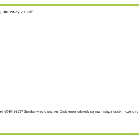
pierwszy z nich!
tel. 604649953? Spróbuj wrócić później. Codziennie odwiedzają nas tysiące osób, może jutro