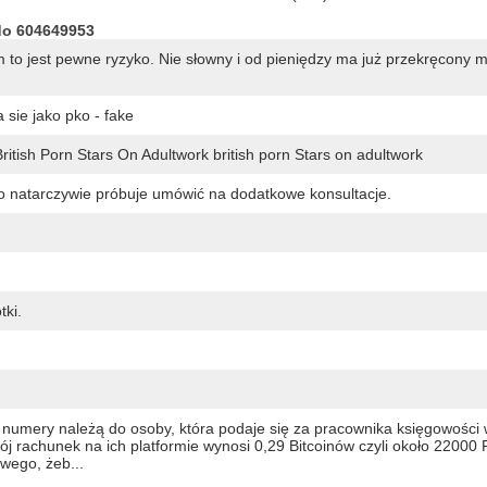
do 604649953
m to jest pewne ryzyko. Nie słowny i od pieniędzy ma już przekręcony 
sie jako pko - fake
itish Porn Stars On Adultwork british porn Stars on adultwork
zo natarczywie próbuje umówić na dodatkowe konsultacje.
tki.
umery należą do osoby, która podaje się za pracownika księgowości
ój rachunek na ich platformie wynosi 0,29 Bitcoinów czyli około 22000 
wego, żeb...