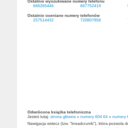
Ostatnio wyszukiwane numery telefonu
666265446
667752419
Ostatnio oceniane numery telefonów
257514432
720807858
Odwrócona książka telefoniczna
Jesteś tutaj:
strona główna
»
numery 604 64
»
numery 
Nawigacja wstecz (tzw. "breadcrumb"), która pozwola