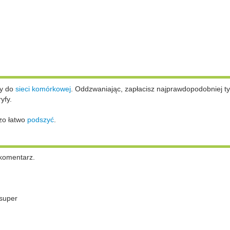
ży do
sieci komórkowej
.
Oddzwaniając, zapłacisz najprawdopodobniej ty
yfy.
zo łatwo
podszyć
.
komentarz.
super