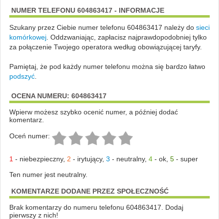
NUMER TELEFONU 604863417 - INFORMACJE
Szukany przez Ciebie numer telefonu 604863417 należy do
sieci
komórkowej
.
Oddzwaniając, zapłacisz najprawdopodobniej tylko
za połączenie Twojego operatora według obowiązującej taryfy.
Pamiętaj, że pod każdy numer telefonu można się bardzo łatwo
podszyć
.
OCENA NUMERU: 604863417
Wpierw możesz szybko ocenić numer, a później dodać
komentarz.
Oceń numer:
1
-
niebezpieczny
,
2
-
irytujący
,
3
-
neutralny
,
4
-
ok
,
5
-
super
Ten numer jest neutralny.
KOMENTARZE DODANE PRZEZ SPOŁECZNOŚĆ
Brak komentarzy do numeru telefonu 604863417. Dodaj
pierwszy z nich!