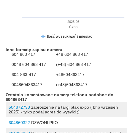
2025-05
Czas
Ilość wyszukiwań / miesiąc
Inne formaty zapisu numeru
604 863 417
+48 604 863 417
0048 604 863 417
(+48) 604 863 417
604-863-417
+48604863417
0048604863417
(+48)604863417
Ostatnio komentowane numery telefonu podobne do
604863417
604872798
zaproszenie na targi ptak expo ( bhp wrzesień
2025) - tylko podaj adres do wysyłki ;)
604860322
DZWONI PKO