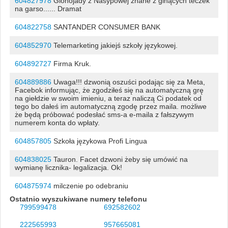
604827978
Glonojady z Nasypowej znane z ginących teczek
na garso...... Dramat
604822758
SANTANDER CONSUMER BANK
604852970
Telemarketing jakiejś szkoły językowej.
604892727
Firma Kruk.
604889886
Uwaga!!! dzwonią oszuści podając się za Meta,
Facebok informując, że zgodziłeś się na automatyczną grę
na giełdzie w swoim imieniu, a teraz naliczą Ci podatek od
tego bo dałeś im automatyczną zgodę przez maila. możliwe
że będą próbować podesłać sms-a e-maila z fałszywym
numerem konta do wpłaty.
604857805
Szkoła językowa Profi Lingua
604838025
Tauron. Facet dzwoni żeby się umówić na
wymianę licznika- legalizacja. Ok!
604875974
milczenie po odebraniu
Ostatnio wyszukiwane numery telefonu
799599478
692582602
222565993
957665081