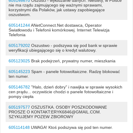
605146670
Oszuści - wyłudzanie danych. Niestety, w Polsce
nie ma rządu zajmującego się ważnymi sprawami,
korzystnymi dla Polaków, jak ustawy zapobiegające
oszustwom.
605141244
ANetConnect.Net dostawca, Operator
Światłowodu i Telefonii komórkowej. Internet Telewizja
Telefonia
605179202
Oszustwo - podszywa się pod bank w sprawie
weryfikacji ubiegającego się o kredyt walutowy.
605123025
Brak podejrzeń, prywatny numer, mieszkania
605145223
Spam - panele fotowoltaiczne. Radzę blokować
ten numer.
605146782
"Halo, dzień dobry" i nawijka w sprawie wysokich
cen prądu... oczywiście chodzi o panele fotowoltaiczne i
pompy ciepła
605197577
OSZUSTKA. OSOBY POSZKODOWANE
PROSZE O KONTAKT:ERYK6846@GMAIL.COM.
SZYKUJEMY POZEW ZBIOROWY
605114148
UWAGA! Ktoś podszywa się pod ten numer.