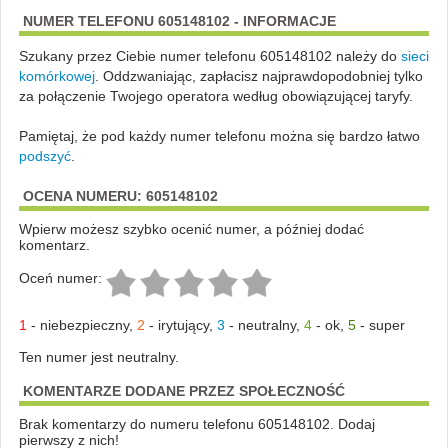
NUMER TELEFONU 605148102 - INFORMACJE
Szukany przez Ciebie numer telefonu 605148102 należy do
sieci
komórkowej
.
Oddzwaniając, zapłacisz najprawdopodobniej tylko
za połączenie Twojego operatora według obowiązującej taryfy.
Pamiętaj, że pod każdy numer telefonu można się bardzo łatwo
podszyć
.
OCENA NUMERU: 605148102
Wpierw możesz szybko ocenić numer, a później dodać
komentarz.
Oceń numer:
1
-
niebezpieczny
,
2
-
irytujący
,
3
-
neutralny
,
4
-
ok
,
5
-
super
Ten numer jest neutralny.
KOMENTARZE DODANE PRZEZ SPOŁECZNOŚĆ
Brak komentarzy do numeru telefonu 605148102. Dodaj
pierwszy z nich!