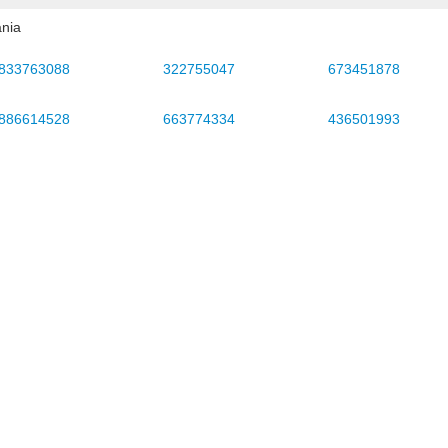
ania
833763088
322755047
673451878
886614528
663774334
436501993