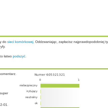
ży do
sieci komórkowej
.
Oddzwaniając, zapłacisz najprawdopodobniej ty
yfy.
zo łatwo
podszyć
.
komentarz.
super
2-01.