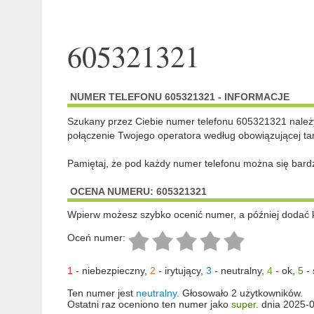
605321321
NUMER TELEFONU 605321321 - INFORMACJE
Szukany przez Ciebie numer telefonu 605321321 nale
połączenie Twojego operatora według obowiązującej tar
Pamiętaj, że pod każdy numer telefonu można się bard
OCENA NUMERU: 605321321
Wpierw możesz szybko ocenić numer, a później dodać 
Oceń numer:
1
-
niebezpieczny
,
2
-
irytujący
,
3
-
neutralny
,
4
-
ok
,
5
-
Ten numer jest
neutralny.
Głosowało 2 użytkowników.
Ostatni raz oceniono ten numer jako
super.
dnia 2025-0