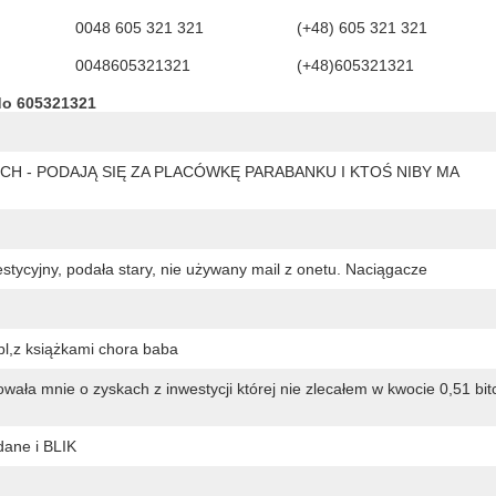
0048 605 321 321
(+48) 605 321 321
0048605321321
(+48)605321321
do 605321321
H - PODAJĄ SIĘ ZA PLACÓWKĘ PARABANKU I KTOŚ NIBY MA
stycyjny, podała stary, nie używany mail z onetu. Naciągacze
l,z książkami chora baba
a mnie o zyskach z inwestycji której nie zlecałem w kwocie 0,51 bitc
ane i BLIK