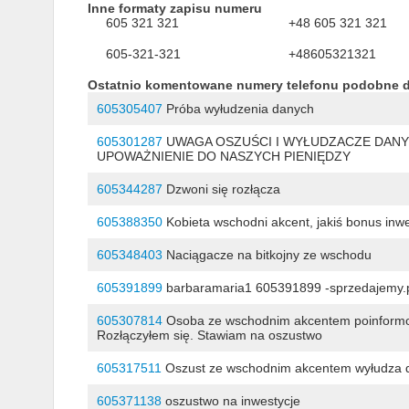
Inne formaty zapisu numeru
605 321 321
+48 605 321 321
605-321-321
+48605321321
Ostatnio komentowane numery telefonu podobne 
605305407
Próba wyłudzenia danych
605301287
UWAGA OSZUŚCI I WYŁUDZACZE DANYC
UPOWAŻNIENIE DO NASZYCH PIENIĘDZY
605344287
Dzwoni się rozłącza
605388350
Kobieta wschodni akcent, jakiś bonus inwe
605348403
Naciągacze na bitkojny ze wschodu
605391899
barbaramaria1 605391899 -sprzedajemy.p
605307814
Osoba ze wschodnim akcentem poinformował
Rozłączyłem się. Stawiam na oszustwo
605317511
Oszust ze wschodnim akcentem wyłudza d
605371138
oszustwo na inwestycje