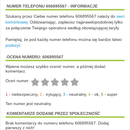
NUMER TELEFONU 606895567 - INFORMACJE
Szukany przez Ciebie numer telefonu 606895567 należy do
sieci
komórkowej
.
Oddzwaniając, zapłacisz najprawdopodobniej tylko
za połączenie Twojego operatora według obowiązującej taryfy.
Pamiętaj, że pod każdy numer telefonu można się bardzo łatwo
podszyć
.
OCENA NUMERU: 606895567
Wpierw możesz szybko ocenić numer, a później dodać
komentarz.
Oceń numer:
1
-
niebezpieczny
,
2
-
irytujący
,
3
-
neutralny
,
4
-
ok
,
5
-
super
Ten numer jest neutralny.
KOMENTARZE DODANE PRZEZ SPOŁECZNOŚĆ
Brak komentarzy do numeru telefonu 606895567. Dodaj
pierwszy z nich!