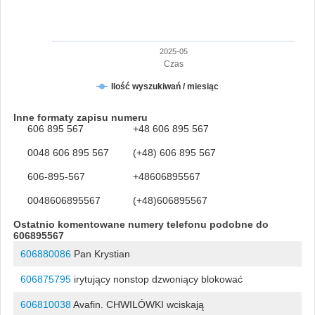
2025-05
Czas
Ilość wyszukiwań / miesiąc
Inne formaty zapisu numeru
606 895 567
+48 606 895 567
0048 606 895 567
(+48) 606 895 567
606-895-567
+48606895567
0048606895567
(+48)606895567
Ostatnio komentowane numery telefonu podobne do
606895567
606880086
Pan Krystian
606875795
irytujący nonstop dzwoniący blokować
606810038
Avafin. CHWILÓWKI wciskają