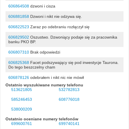
606864508
dzwoni i cisza
606881858
Dzwoni i nikt nie odzywa się.
606822523
Zaraz po odebraniu rozłączył się
606829502
Oszustwo. Dzwoniący podaje się za pracownika
banku PKO BP.
606807310
Brak odpowiedzi
606825368
Facet podszywający się pod inwestycje Taurona.
Do tego beszczelny cham
606878126
odebrałem i nikt nic nie mówił
Ostatnio wyszukiwane numery telefonu
513621805
532782813
585246453
608776018
538000209
Ostatnio oceniane numery telefonów
699600761
699740141