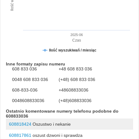
2025-06
Czas
Ilość wyszukiwań / miesiąc
Inne formaty zapisu numeru
608 833 036
+48 608 833 036
0048 608 833 036
(+48) 608 833 036
608-833-036
+48608833036
0048608833036
(+48)608833036
Ostatnio komentowane numery telefonu podobne do
608833036
608818424
Oszustwo i nekanie
608817861
oszust dzwoni i sprawdza