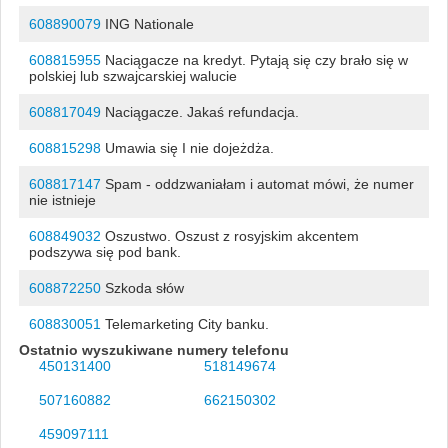
608890079
ING Nationale
608815955
Naciągacze na kredyt. Pytają się czy brało się w
polskiej lub szwajcarskiej walucie
608817049
Naciągacze. Jakaś refundacja.
608815298
Umawia się I nie dojeżdża.
608817147
Spam - oddzwaniałam i automat mówi, że numer
nie istnieje
608849032
Oszustwo. Oszust z rosyjskim akcentem
podszywa się pod bank.
608872250
Szkoda słów
608830051
Telemarketing City banku.
Ostatnio wyszukiwane numery telefonu
450131400
518149674
507160882
662150302
459097111