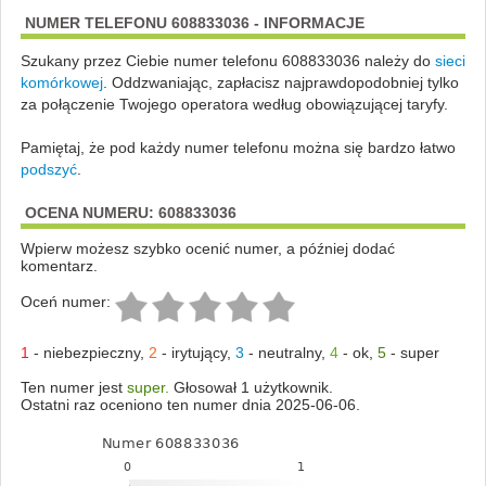
NUMER TELEFONU 608833036 - INFORMACJE
Szukany przez Ciebie numer telefonu 608833036 należy do
sieci
komórkowej
.
Oddzwaniając, zapłacisz najprawdopodobniej tylko
za połączenie Twojego operatora według obowiązującej taryfy.
Pamiętaj, że pod każdy numer telefonu można się bardzo łatwo
podszyć
.
OCENA NUMERU: 608833036
Wpierw możesz szybko ocenić numer, a później dodać
komentarz.
Oceń numer:
1
-
niebezpieczny
,
2
-
irytujący
,
3
-
neutralny
,
4
-
ok
,
5
-
super
Ten numer jest
super.
Głosował 1 użytkownik.
Ostatni raz oceniono ten numer dnia 2025-06-06.