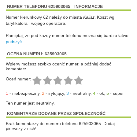
NUMER TELEFONU 625903065 - INFORMACJE
Numer kierunkowy
62
należy do miasta
Kalisz
. Koszt wg
taryfikatora Twojego operatora.
Pamiętaj, że pod każdy numer telefonu można się bardzo łatwo
podszyć
.
OCENA NUMERU: 625903065
Wpierw możesz szybko ocenić numer, a później dodać
komentarz.
Oceń numer:
1
-
niebezpieczny
,
2
-
irytujący
,
3
-
neutralny
,
4
-
ok
,
5
-
super
Ten numer jest neutralny.
KOMENTARZE DODANE PRZEZ SPOŁECZNOŚĆ
Brak komentarzy do numeru telefonu 625903065. Dodaj
pierwszy z nich!