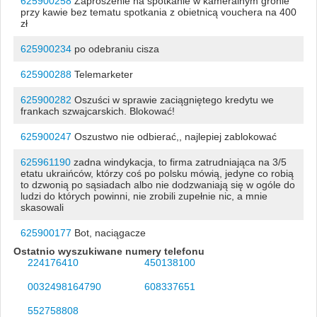
625900258
Zaproszenie na spotkanie w kameralnym gronie
przy kawie bez tematu spotkania z obietnicą vouchera na 400
zł
625900234
po odebraniu cisza
625900288
Telemarketer
625900282
Oszuści w sprawie zaciągniętego kredytu we
frankach szwajcarskich. Blokować!
625900247
Oszustwo nie odbierać,, najlepiej zablokować
625961190
zadna windykacja, to firma zatrudniająca na 3/5
etatu ukraińców, którzy coś po polsku mówią, jedyne co robią
to dzwonią po sąsiadach albo nie dodzwaniają się w ogóle do
ludzi do których powinni, nie zrobili zupełnie nic, a mnie
skasowali
625900177
Bot, naciągacze
Ostatnio wyszukiwane numery telefonu
224176410
450138100
0032498164790
608337651
552758808