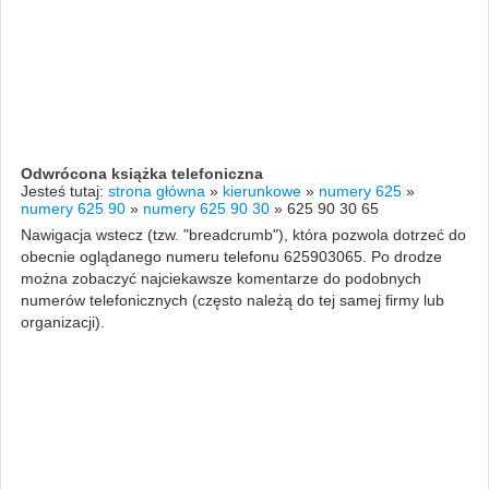
Odwrócona książka telefoniczna
Jesteś tutaj:
strona główna
»
kierunkowe
»
numery 625
»
numery 625 90
»
numery 625 90 30
»
625 90 30 65
Nawigacja wstecz (tzw. "breadcrumb"), która pozwola dotrzeć do
obecnie oglądanego numeru telefonu 625903065. Po drodze
można zobaczyć najciekawsze komentarze do podobnych
numerów telefonicznych (często należą do tej samej firmy lub
organizacji).