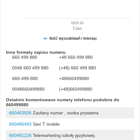
2023-10
Czas
Ilość wyszukiwań / miesiąc
Inne formaty zapisu numeru
660 499 880
+48 660 499 880
0048 660 499 880
(+48) 660 499 880
660-499-880
+48660499880
0048660499880
(+48)660499880
Ostatnio komentowane numery telefonu podobne do
660499880
660463926
Zaufany numer , osoba prywatna
660486493
Sieć T mobile
660481226
Telemarketing szkoły językowej.