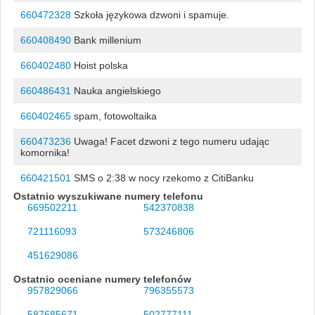
660472328
Szkoła językowa dzwoni i spamuje.
660408490
Bank millenium
660402480
Hoist polska
660486431
Nauka angielskiego
660402465
spam, fotowoltaika
660473236
Uwaga! Facet dzwoni z tego numeru udając
komornika!
660421501
SMS o 2:38 w nocy rzekomo z CitiBanku
Ostatnio wyszukiwane numery telefonu
669502211
542370838
721116093
573246806
451629086
Ostatnio oceniane numery telefonów
957829066
796355573
587685671
502777111