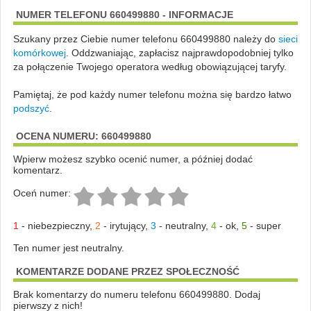
NUMER TELEFONU 660499880 - INFORMACJE
Szukany przez Ciebie numer telefonu 660499880 należy do
sieci
komórkowej
.
Oddzwaniając, zapłacisz najprawdopodobniej tylko
za połączenie Twojego operatora według obowiązującej taryfy.
Pamiętaj, że pod każdy numer telefonu można się bardzo łatwo
podszyć
.
OCENA NUMERU: 660499880
Wpierw możesz szybko ocenić numer, a później dodać
komentarz.
Oceń numer:
1
-
niebezpieczny
,
2
-
irytujący
,
3
-
neutralny
,
4
-
ok
,
5
-
super
Ten numer jest neutralny.
KOMENTARZE DODANE PRZEZ SPOŁECZNOŚĆ
Brak komentarzy do numeru telefonu 660499880. Dodaj
pierwszy z nich!