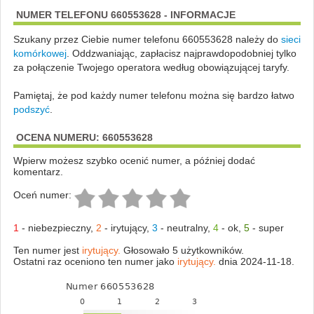
NUMER TELEFONU 660553628 - INFORMACJE
Szukany przez Ciebie numer telefonu 660553628 należy do
sieci
komórkowej
.
Oddzwaniając, zapłacisz najprawdopodobniej tylko
za połączenie Twojego operatora według obowiązującej taryfy.
Pamiętaj, że pod każdy numer telefonu można się bardzo łatwo
podszyć
.
OCENA NUMERU: 660553628
Wpierw możesz szybko ocenić numer, a później dodać
komentarz.
Oceń numer:
1
-
niebezpieczny
,
2
-
irytujący
,
3
-
neutralny
,
4
-
ok
,
5
-
super
Ten numer jest
irytujący.
Głosowało 5 użytkowników.
Ostatni raz oceniono ten numer jako
irytujący.
dnia 2024-11-18.