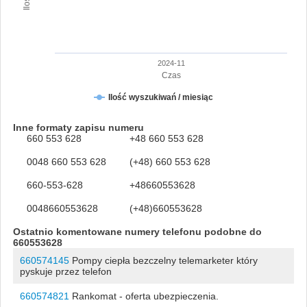
2024-11
Czas
Ilość wyszukiwań / miesiąc
Inne formaty zapisu numeru
660 553 628
+48 660 553 628
0048 660 553 628
(+48) 660 553 628
660-553-628
+48660553628
0048660553628
(+48)660553628
Ostatnio komentowane numery telefonu podobne do
660553628
660574145
Pompy ciepła bezczelny telemarketer który
pyskuje przez telefon
660574821
Rankomat - oferta ubezpieczenia.