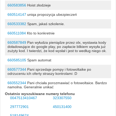
660583856
Hoist złodzieje
660514147
uniqa propozycja ubezpieczeń
660533382
Spam, jakaś szkolenie.
660511084
Kto to konkretnie
660587849
Pan wyłudza pieniądze przez olx, wystawia kody
doładowujące do google play, po zapłacie blikiem wysyła już
zużyty kod. I twierdzi, że kod wysłał i jest to według niego ok.
660585105
Spam automat
660577344
Pani sprzedaje pompy i fotowoltaike po
odrzuceniu ich oferty straszy kontrolami :D
660552344
Pani chciała porozmawiać o fotowoltaice. Bardzo
namolna. Generalnie unikać
Ostatnio wyszukiwane numery telefonu
0047513410467
323307550
297772901
450131400
518149674