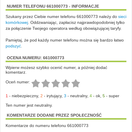
NUMER TELEFONU 661000773 - INFORMACJE
Szukany przez Ciebie numer telefonu 661000773 należy do
sieci
komórkowej
.
Oddzwaniając, zapłacisz najprawdopodobniej tylko
za połączenie Twojego operatora według obowiązującej taryfy.
Pamiętaj, że pod każdy numer telefonu można się bardzo łatwo
podszyć
.
OCENA NUMERU: 661000773
Wpierw możesz szybko ocenić numer, a później dodać
komentarz.
Oceń numer:
1
-
niebezpieczny
,
2
-
irytujący
,
3
-
neutralny
,
4
-
ok
,
5
-
super
Ten numer jest neutralny.
KOMENTARZE DODANE PRZEZ SPOŁECZNOŚĆ
Komentarze do numeru telefonu 661000773