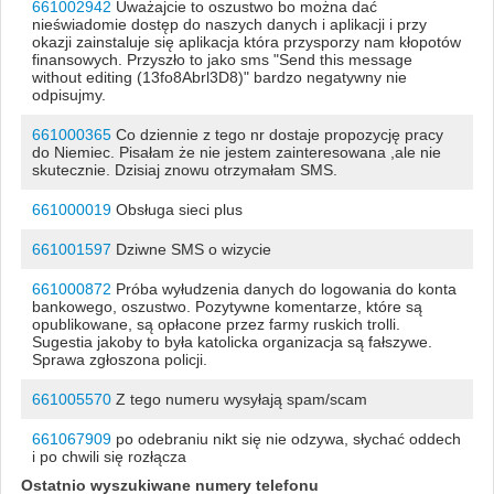
661002942
Uważajcie to oszustwo bo można dać
nieświadomie dostęp do naszych danych i aplikacji i przy
okazji zainstaluje się aplikacja która przysporzy nam kłopotów
finansowych. Przyszło to jako sms "Send this message
without editing (13fo8Abrl3D8)" bardzo negatywny nie
odpisujmy.
661000365
Co dziennie z tego nr dostaje propozycję pracy
do Niemiec. Pisałam że nie jestem zainteresowana ,ale nie
skutecznie. Dzisiaj znowu otrzymałam SMS.
661000019
Obsługa sieci plus
661001597
Dziwne SMS o wizycie
661000872
Próba wyłudzenia danych do logowania do konta
bankowego, oszustwo. Pozytywne komentarze, które są
opublikowane, są opłacone przez farmy ruskich trolli.
Sugestia jakoby to była katolicka organizacja są fałszywe.
Sprawa zgłoszona policji.
661005570
Z tego numeru wysyłają spam/scam
661067909
po odebraniu nikt się nie odzywa, słychać oddech
i po chwili się rozłącza
Ostatnio wyszukiwane numery telefonu