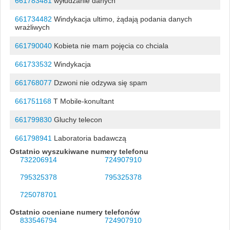
661783481
wyłudzanie danych
661734482
Windykacja ultimo, żądają podania danych
wrażliwych
661790040
Kobieta nie mam pojęcia co chciala
661733532
Windykacja
661768077
Dzwoni nie odzywa się spam
661751168
T Mobile-konultant
661799830
Gluchy telecon
661798941
Laboratoria badawczą
Ostatnio wyszukiwane numery telefonu
732206914
724907910
795325378
795325378
725078701
Ostatnio oceniane numery telefonów
833546794
724907910