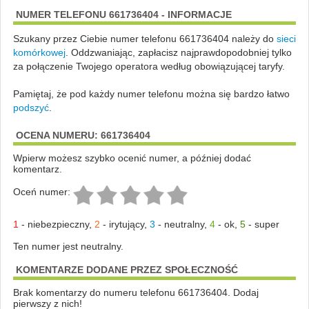
NUMER TELEFONU 661736404 - INFORMACJE
Szukany przez Ciebie numer telefonu 661736404 należy do
sieci
komórkowej
.
Oddzwaniając, zapłacisz najprawdopodobniej tylko
za połączenie Twojego operatora według obowiązującej taryfy.
Pamiętaj, że pod każdy numer telefonu można się bardzo łatwo
podszyć
.
OCENA NUMERU: 661736404
Wpierw możesz szybko ocenić numer, a później dodać
komentarz.
Oceń numer:
1
-
niebezpieczny
,
2
-
irytujący
,
3
-
neutralny
,
4
-
ok
,
5
-
super
Ten numer jest neutralny.
KOMENTARZE DODANE PRZEZ SPOŁECZNOŚĆ
Brak komentarzy do numeru telefonu 661736404. Dodaj
pierwszy z nich!