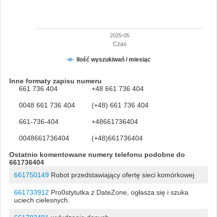
2025-05
Czas
Ilość wyszukiwań / miesiąc
Inne formaty zapisu numeru
661 736 404
+48 661 736 404
0048 661 736 404
(+48) 661 736 404
661-736-404
+48661736404
0048661736404
(+48)661736404
Ostatnio komentowane numery telefonu podobne do
661736404
661750149
Robot przedstawiający ofertę sieci komórkowej
661733912
Pro0stytutka z DateZone, ogłasza się i szuka
uciech cielesnych.