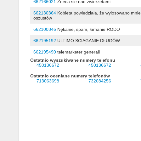
662166021
Zneca sie nad zwierzetami.
662130364
Kobieta powiedziała, że wylosowano mnie w
oszustów
662100846
Nękanie, spam, łamanie RODO
662195192
ULTIMO SCIĄGANIE DŁUGÓW
662195490
telemarketer generali
Ostatnio wyszukiwane numery telefonu
450136672
450136672
Ostatnio oceniane numery telefonów
713063698
732084256