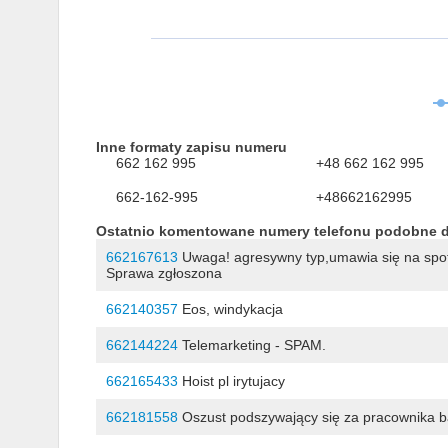
Inne formaty zapisu numeru
662 162 995
+48 662 162 995
662-162-995
+48662162995
Ostatnio komentowane numery telefonu podobne 
662167613
Uwaga! agresywny typ,umawia się na spotk
Sprawa zgłoszona
662140357
Eos, windykacja
662144224
Telemarketing - SPAM.
662165433
Hoist pl irytujacy
662181558
Oszust podszywający się za pracownika b