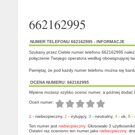
662162995
NUMER TELEFONU 662162995 - INFORMACJE
Szukany przez Ciebie numer telefonu 662162995 nale
połączenie Twojego operatora według obowiązującej tar
Pamiętaj, że pod każdy numer telefonu można się bard
OCENA NUMERU: 662162995
Wpierw możesz szybko ocenić numer, a później dodać 
Oceń numer:
1
-
niebezpieczny
,
2
-
irytujący
,
3
-
neutralny
,
4
-
ok
,
5
-
Ten numer jest
niebezpieczny.
Głosowało 3 użytkownik
Ostatni raz oceniono ten numer jako
niebezpieczny.
dni