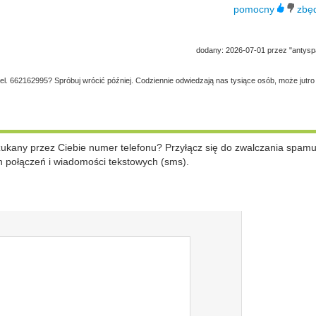
dodany: 2026-07-01 przez "antys
tel. 662162995? Spróbuj wrócić później. Codziennie odwiedzają nas tysiące osób, może jutro
szukany przez Ciebie numer telefonu? Przyłącz się do zwalczania spam
 połączeń i wiadomości tekstowych (sms).