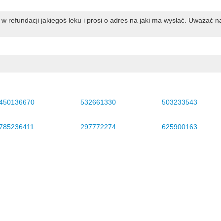
 refundacji jakiegoś leku i prosi o adres na jaki ma wysłać. Uważać n
450136670
532661330
503233543
785236411
297772274
625900163