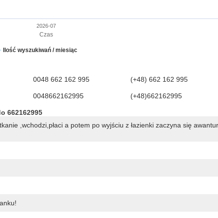
2026-07
Czas
Ilość wyszukiwań / miesiąc
0048 662 162 995
(+48) 662 162 995
0048662162995
(+48)662162995
do 662162995
anie ,wchodzi,płaci a potem po wyjściu z łazienki zaczyna się awantu
anku!