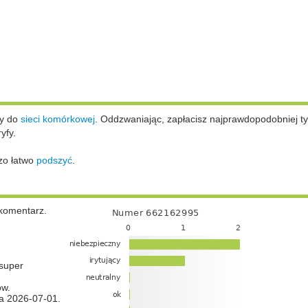
ży do
sieci komórkowej
.
Oddzwaniając, zapłacisz najprawdopodobniej ty
yfy.
zo łatwo
podszyć
.
komentarz.
super
ów.
a 2026-07-01.