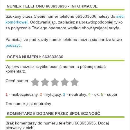
NUMER TELEFONU 663633636 - INFORMACJE
Szukany przez Ciebie numer telefonu 663633636 należy do
sieci
komórkowej
.
Oddzwaniając, zapłacisz najprawdopodobniej tylko
za połączenie Twojego operatora według obowiązującej taryfy.
Pamiętaj, że pod każdy numer telefonu można się bardzo łatwo
podszyć
.
OCENA NUMERU: 663633636
Wpierw możesz szybko ocenić numer, a później dodać
komentarz.
Oceń numer:
1
-
niebezpieczny
,
2
-
irytujący
,
3
-
neutralny
,
4
-
ok
,
5
-
super
Ten numer jest neutralny.
KOMENTARZE DODANE PRZEZ SPOŁECZNOŚĆ
Brak komentarzy do numeru telefonu 663633636. Dodaj
pierwszy z nich!