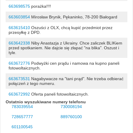
663698575
porażka!!!!
663603854
Mirosław Brynik, Pękaninko, 78-200 Białogard
663615410
Oszuści z OLX, chcą kupić przedmiot przez
przesyłkę z DPD.
663642338
Niby Anastazja z Ukrainy. Chce zaliczek BLIKiem
przed spotkaniem. Nie dajcie się złapać "na blika". Oszust i
tyle.
663672776
Podwyżki cen prądu i namowa na kupno paneli
fotowoltaicznych.
663673531
Nagabywacze na "tani prąd". Nie trzeba odbierać
połączeń z tego numeru.
663672992
Oferta paneli fotowoltaicznych.
Ostatnio wyszukiwane numery telefonu
783039554
730008194
728657777
889760100
601100545