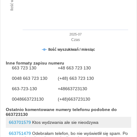
2025-07
Czas
Ilość wyszukiwań / miesiąc
Inne formaty zapisu numeru
663 723 130
+48 663 723 130
0048 663 723 130
(+48) 663 723 130
663-723-130
+48663723130
0048663723130
(+48)663723130
Ostatnio komentowane numery telefonu podobne do
663723130
663701579
Ktos wydzwania ale sie nieodzywa
663751479
Odebrałam telefon, bo nie wyświetlił się spam. Po