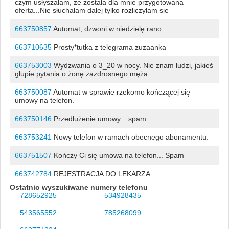
czym usłyszałam, że została dla mnie przygotowana
oferta...Nie słuchałam dalej tylko rozliczyłam sie
663750857
Automat, dzwoni w niedzielę rano
663710635
Prosty*tutka z telegrama zuzaanka
663753003
Wydzwania o 3_20 w nocy. Nie znam ludzi, jakieś
głupie pytania o żonę zazdrosnego męża.
663750087
Automat w sprawie rzekomo kończącej się
umowy na telefon.
663750146
Przedłużenie umowy... spam
663753241
Nowy telefon w ramach obecnego abonamentu.
663751507
Kończy Ci się umowa na telefon... Spam
663742784
REJESTRACJA DO LEKARZA
Ostatnio wyszukiwane numery telefonu
728652925
534928435
543565552
785268099