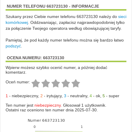
NUMER TELEFONU 663723130 - INFORMACJE
Szukany przez Ciebie numer telefonu 663723130 należy do
sieci
komórkowej
.
Oddzwaniając, zapłacisz najprawdopodobniej tylko
za połączenie Twojego operatora według obowiązującej taryfy.
Pamiętaj, że pod każdy numer telefonu można się bardzo łatwo
podszyć
.
OCENA NUMERU: 663723130
Wpierw możesz szybko ocenić numer, a później dodać
komentarz.
Oceń numer:
1
-
niebezpieczny
,
2
-
irytujący
,
3
-
neutralny
,
4
-
ok
,
5
-
super
Ten numer jest
niebezpieczny.
Głosował 1 użytkownik.
Ostatni raz oceniono ten numer dnia 2025-07-30.