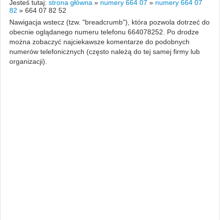
Jesteś tutaj:
strona główna
»
numery 664 07
»
numery 664 07
82
»
664 07 82 52
Nawigacja wstecz (tzw. "breadcrumb"), która pozwola dotrzeć do
obecnie oglądanego numeru telefonu 664078252. Po drodze
można zobaczyć najciekawsze komentarze do podobnych
numerów telefonicznych (często należą do tej samej firmy lub
organizacji).