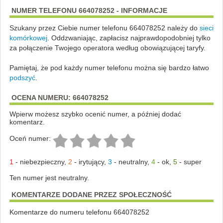
NUMER TELEFONU 664078252 - INFORMACJE
Szukany przez Ciebie numer telefonu 664078252 należy do
sieci
komórkowej
.
Oddzwaniając, zapłacisz najprawdopodobniej tylko
za połączenie Twojego operatora według obowiązującej taryfy.
Pamiętaj, że pod każdy numer telefonu można się bardzo łatwo
podszyć
.
OCENA NUMERU: 664078252
Wpierw możesz szybko ocenić numer, a później dodać
komentarz.
Oceń numer:
1
-
niebezpieczny
,
2
-
irytujący
,
3
-
neutralny
,
4
-
ok
,
5
-
super
Ten numer jest neutralny.
KOMENTARZE DODANE PRZEZ SPOŁECZNOŚĆ
Komentarze do numeru telefonu 664078252