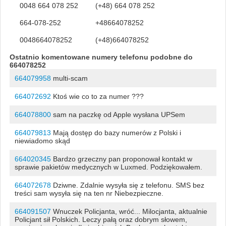
0048 664 078 252
(+48) 664 078 252
664-078-252
+48664078252
0048664078252
(+48)664078252
Ostatnio komentowane numery telefonu podobne do
664078252
664079958
multi-scam
664072692
Ktoś wie co to za numer ???
664078800
sam na paczkę od Apple wysłana UPSem
664079813
Mają dostęp do bazy numerów z Polski i
niewiadomo skąd
664020345
Bardzo grzeczny pan proponował kontakt w
sprawie pakietów medycznych w Luxmed. Podziękowałem.
664072678
Dziwne. Zdalnie wysyła się z telefonu. SMS bez
treści sam wysyła się na ten nr Niebezpieczne.
664091507
Wnuczek Policjanta, wróć... Milocjanta, aktualnie
Policjant sił Polskich. Leczy pałą oraz dobrym słowem,