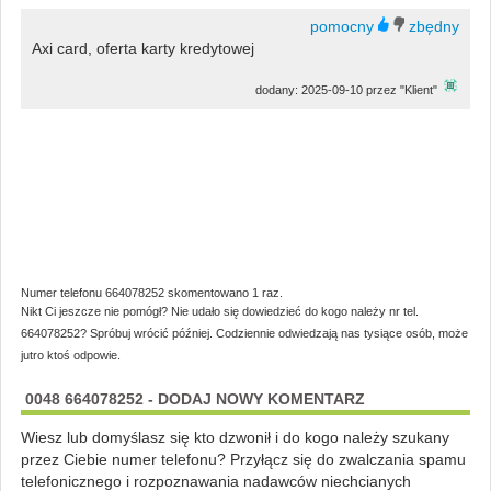
Axi card, oferta karty kredytowej
dodany: 2025-09-10 przez "Klient"
Numer telefonu 664078252 skomentowano 1 raz.
Nikt Ci jeszcze nie pomógł? Nie udało się dowiedzieć do kogo należy nr tel.
664078252? Spróbuj wrócić później. Codziennie odwiedzają nas tysiące osób, może
jutro ktoś odpowie.
0048 664078252 - DODAJ NOWY KOMENTARZ
Wiesz lub domyślasz się kto dzwonił i do kogo należy szukany
przez Ciebie numer telefonu? Przyłącz się do zwalczania spamu
telefonicznego i rozpoznawania nadawców niechcianych