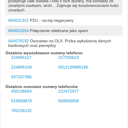
przejmuje całe osiedla i robi z nich Bunkry, ma kontakty ze
zmarłymi osobami, wróć... Zajmuje się kosztownosciami ludzi
zmarłych
664031321
PZU - raczej negarywny
664001654
Połączenie odebrane jako spam
664078192
Oszustwo na OLX. Próba wyłudzenia danych
bankowych oraz pieniędzy
Ostatnio wyszukiwane numery telefonu
224895117
227293623
224895108
0012139985196
597207386
Ostatnio oceniane numery telefonów
450136664
222472977
519959878
669505058
785236132