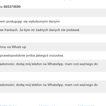
do 665374690
jmem posługując się wyłudzonymi danymi
we frankach. Ja bym im żadnych danych nie podawał.
efonu na Whats up
prawdopodobnie próba jakiegoś oszustwa.
iadomości, dodaj mój telefon na WhatsApp, mam coś ważnego do
iadomości, dodaj mój telefon na WhatsApp, mam coś ważnego do