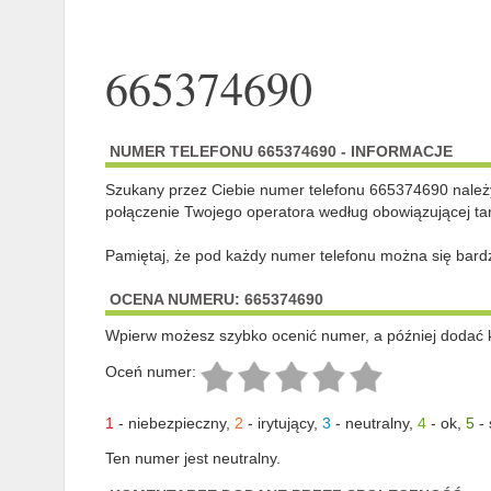
665374690
NUMER TELEFONU 665374690 - INFORMACJE
Szukany przez Ciebie numer telefonu 665374690 nale
połączenie Twojego operatora według obowiązującej tar
Pamiętaj, że pod każdy numer telefonu można się bard
OCENA NUMERU: 665374690
Wpierw możesz szybko ocenić numer, a później dodać 
Oceń numer:
1
-
niebezpieczny
,
2
-
irytujący
,
3
-
neutralny
,
4
-
ok
,
5
-
Ten numer jest neutralny.