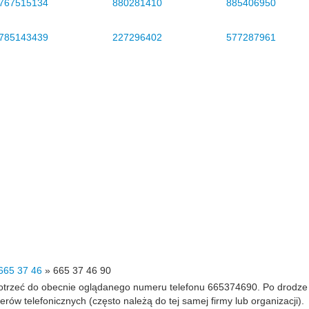
767515134
880281410
885406950
785143439
227296402
577287961
665 37 46
»
665 37 46 90
 dotrzeć do obecnie oglądanego numeru telefonu 665374690. Po drodz
 telefonicznych (często należą do tej samej firmy lub organizacji).