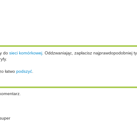
ży do
sieci komórkowej
.
Oddzwaniając, zapłacisz najprawdopodobniej ty
yfy.
zo łatwo
podszyć
.
komentarz.
super