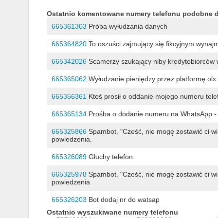
Ostatnio komentowane numery telefonu podobne 
665361303
Próba wyłudzania danych
665364820
To oszuści zajmujący się fikcyjnym wyna
665342026
Scamerzy szukający niby kredytobiorców 
665365062
Wyłudzanie pieniędzy przez platformę olx
665356361
Ktoś prosił o oddanie mojego numeru tel
665365134
Prośba o dodanie numeru na WhatsApp - 
665325866
Spambot. "Cześć, nie mogę zostawić ci w
powiedzenia.
665326089
Głuchy telefon.
665325978
Spambot. "Cześć, nie mogę zostawić ci w
powiedzenia
665326203
Bot dodaj nr do watsap
Ostatnio wyszukiwane numery telefonu