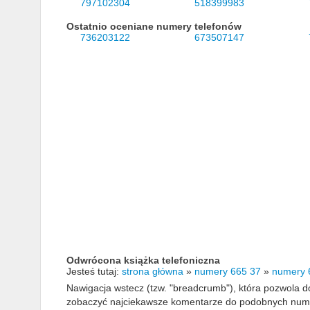
797102304
518399983
Ostatnio oceniane numery telefonów
736203122
673507147
Odwrócona książka telefoniczna
Jesteś tutaj:
strona główna
»
numery 665 37
»
numery 
Nawigacja wstecz (tzw. "breadcrumb"), która pozwola
zobaczyć najciekawsze komentarze do podobnych numerów