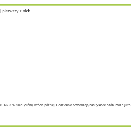
pierwszy z nich!
tel. 665374690? Spróbuj wrócić później. Codziennie odwiedzają nas tysiące osób, może jutro