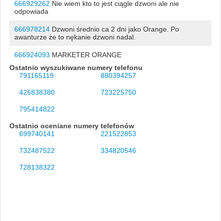
666929262
Nie wiem kto to jest ciągle dzwoni ale nie
odpowiada
666978214
Dzwoni średnio ca 2 dni jako Orange. Po
awanturze że to nękanie dzwoni nadal.
666924093
MARKETER ORANGE
Ostatnio wyszukiwane numery telefonu
791165119
880394257
426838380
723225750
795414822
Ostatnio oceniane numery telefonów
699740141
221522853
732487522
334820546
728138322