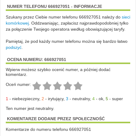
NUMER TELEFONU 666927051 - INFORMACJE
Szukany przez Ciebie numer telefonu 666927051 należy do
sieci
komórkowej
.
Oddzwaniając, zapłacisz najprawdopodobniej tylko
za połączenie Twojego operatora według obowiązującej taryfy.
Pamiętaj, że pod każdy numer telefonu można się bardzo łatwo
podszyć
.
OCENA NUMERU: 666927051
Wpierw możesz szybko ocenić numer, a później dodać
komentarz.
Oceń numer:
1
-
niebezpieczny
,
2
-
irytujący
,
3
-
neutralny
,
4
-
ok
,
5
-
super
Ten numer jest neutralny.
KOMENTARZE DODANE PRZEZ SPOŁECZNOŚĆ
Komentarze do numeru telefonu 666927051