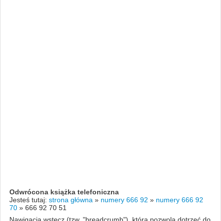
Odwrócona książka telefoniczna
Jesteś tutaj:
strona główna
»
numery 666 92
»
numery 666 92
70
»
666 92 70 51
Nawigacja wstecz (tzw. "breadcrumb"), która pozwola dotrzeć do