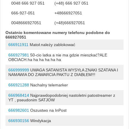
0048 666 927 051
(+48) 666 927 051
666-927-051
+48666927051
0048666927051
(+48)666927051
Ostatnio komentowane numery telefonu podobne do
666927051
666911911
Matoł.należy zablokować
666927981
50-cio latka a nie ma gdzie mieszkać?ALE
OBCIACH.ha ha ha ha ha ha
666999999
UWAGA SATANISTA WYSYŁA ZNAKI SZATANA I
NAMAWIA DO ZAWARCIA PAKTU Z DIABŁEM!!!
666921288
Nachalny telemarker
666968414
Najprawdopodobniej nastoletni patostreamer z
YT , pseudonim SATJOW
666982601
Oszustwo na InPost
666930156
Windykacja