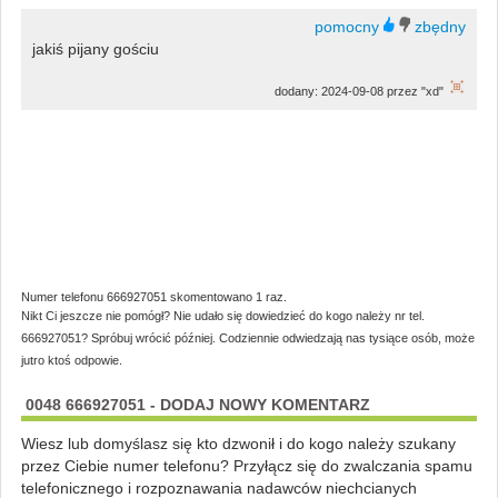
jakiś pijany gościu
dodany: 2024-09-08 przez "xd"
Numer telefonu 666927051 skomentowano 1 raz.
Nikt Ci jeszcze nie pomógł? Nie udało się dowiedzieć do kogo należy nr tel.
666927051? Spróbuj wrócić później. Codziennie odwiedzają nas tysiące osób, może
jutro ktoś odpowie.
0048 666927051 - DODAJ NOWY KOMENTARZ
Wiesz lub domyślasz się kto dzwonił i do kogo należy szukany
przez Ciebie numer telefonu? Przyłącz się do zwalczania spamu
telefonicznego i rozpoznawania nadawców niechcianych