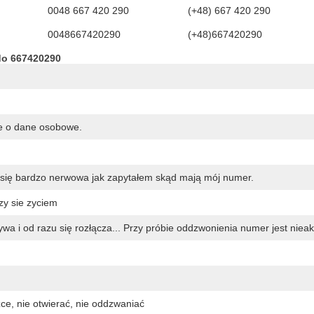
0048 667 420 290
(+48) 667 420 290
0048667420290
(+48)667420290
do 667420290
je o dane osobowe.
 się bardzo nerwowa jak zapytałem skąd mają mój numer.
zy sie zyciem
zywa i od razu się rozłącza... Przy próbie oddzwonienia numer jest niea
ce, nie otwierać, nie oddzwaniać