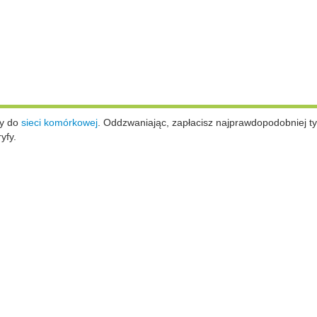
ży do
sieci komórkowej
.
Oddzwaniając, zapłacisz najprawdopodobniej ty
yfy.