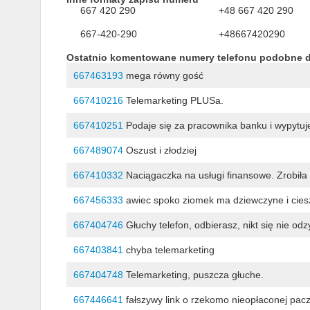
667 420 290
+48 667 420 290
667-420-290
+48667420290
Ostatnio komentowane numery telefonu podobne 
667463193
mega równy gość
667410216
Telemarketing PLUSa.
667410251
Podaje się za pracownika banku i wypytu
667489074
Oszust i złodziej
667410332
Naciągaczka na usługi finansowe. Zrobiła
667456333
awiec spoko ziomek ma dziewczyne i cies
667404746
Głuchy telefon, odbierasz, nikt się nie od
667403841
chyba telemarketing
667404748
Telemarketing, puszcza głuche.
667446641
fałszywy link o rzekomo nieopłaconej pacz