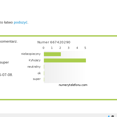
zo łatwo
podszyć
.
komentarz.
super
6-07-08.