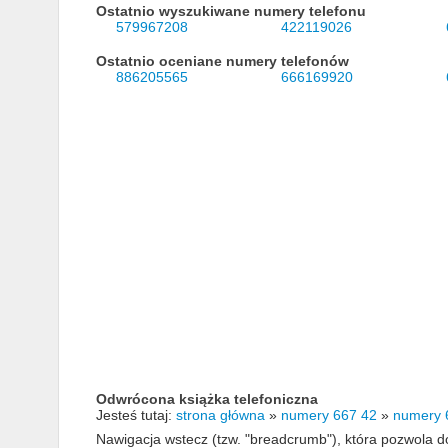
Ostatnio wyszukiwane numery telefonu
579967208
422119026
Ostatnio oceniane numery telefonów
886205565
666169920
Odwrócona książka telefoniczna
Jesteś tutaj:
strona główna
»
numery 667 42
»
numery 
Nawigacja wstecz (tzw. "breadcrumb"), która pozwola