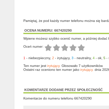
Pamiętaj, że pod każdy numer telefonu można się bard
OCENA NUMERU: 667420290
Wpierw możesz szybko ocenić numer, a później dodać 
Oceń numer:
1
-
niebezpieczny
,
2
-
irytujący
,
3
-
neutralny
,
4
-
ok
,
5
-
Ten numer jest
irytujący.
Głosowało 7 użytkowników.
Ostatni raz oceniono ten numer jako
irytujący.
dnia 202
KOMENTARZE DODANE PRZEZ SPOŁECZNOŚĆ
Komentarze do numeru telefonu 667420290