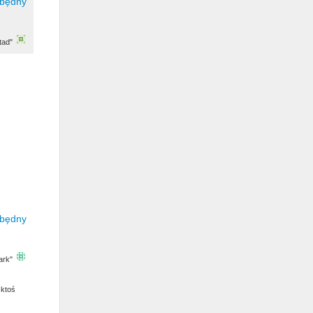
tad"
ark"
 ktoś