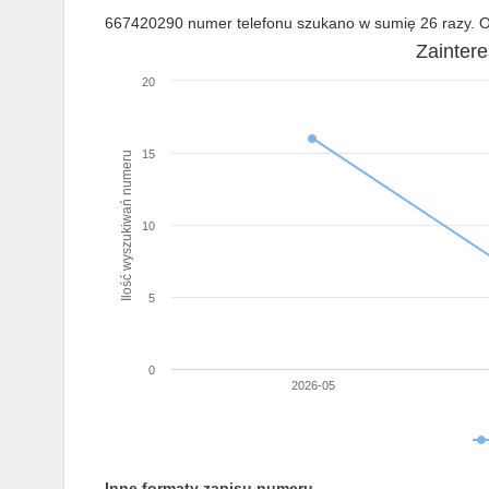
667420290 numer telefonu szukano w sumię 26 razy. Os
Zainter
20
15
Ilość wyszukiwań numeru
10
5
0
2026-05
Inne formaty zapisu numeru