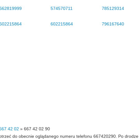
662819999
574570711
785129314
602215864
602215864
796167640
667 42 02
»
667 42 02 90
 dotrzeć do obecnie oglądanego numeru telefonu 667420290. Po drodz