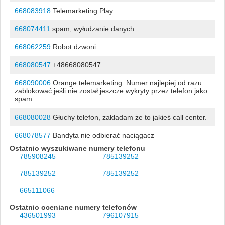
668083918
Telemarketing Play
668074411
spam, wyłudzanie danych
668062259
Robot dzwoni.
668080547
+48668080547
668090006
Orange telemarketing. Numer najlepiej od razu
zablokować jeśli nie został jeszcze wykryty przez telefon jako
spam.
668080028
Głuchy telefon, zakładam że to jakieś call center.
668078577
Bandyta nie odbierać naciągacz
Ostatnio wyszukiwane numery telefonu
785908245
785139252
785139252
785139252
665111066
Ostatnio oceniane numery telefonów
436501993
796107915