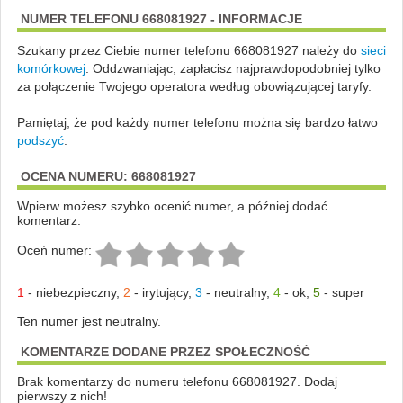
NUMER TELEFONU 668081927 - INFORMACJE
Szukany przez Ciebie numer telefonu 668081927 należy do
sieci
komórkowej
.
Oddzwaniając, zapłacisz najprawdopodobniej tylko
za połączenie Twojego operatora według obowiązującej taryfy.
Pamiętaj, że pod każdy numer telefonu można się bardzo łatwo
podszyć
.
OCENA NUMERU: 668081927
Wpierw możesz szybko ocenić numer, a później dodać
komentarz.
Oceń numer:
1
-
niebezpieczny
,
2
-
irytujący
,
3
-
neutralny
,
4
-
ok
,
5
-
super
Ten numer jest neutralny.
KOMENTARZE DODANE PRZEZ SPOŁECZNOŚĆ
Brak komentarzy do numeru telefonu 668081927. Dodaj
pierwszy z nich!