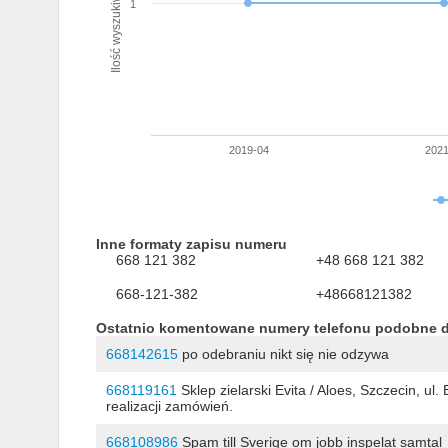
Ilość wyszukiwań numeru
1
2019-04
2021
Inne formaty zapisu numeru
668 121 382
+48 668 121 382
668-121-382
+48668121382
Ostatnio komentowane numery telefonu podobne 
668142615
po odebraniu nikt się nie odzywa
668119161
Sklep zielarski Evita / Aloes, Szczecin, u
realizacji zamówień.
668108986
Spam till Sverige om jobb inspelat samtal