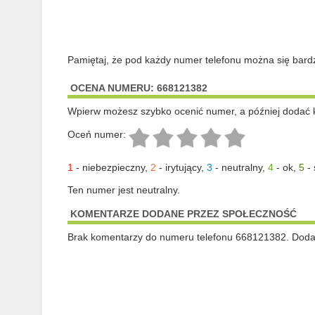
Pamiętaj, że pod każdy numer telefonu można się bard
OCENA NUMERU: 668121382
Wpierw możesz szybko ocenić numer, a później dodać 
Oceń numer:
1
-
niebezpieczny
,
2
-
irytujący
,
3
-
neutralny
,
4
-
ok
,
5
-
Ten numer jest neutralny.
KOMENTARZE DODANE PRZEZ SPOŁECZNOŚĆ
Brak komentarzy do numeru telefonu 668121382. Dodaj 