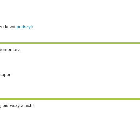
zo łatwo
podszyć
.
komentarz.
super
pierwszy z nich!