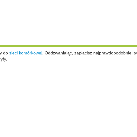
ży do
sieci komórkowej
.
Oddzwaniając, zapłacisz najprawdopodobniej ty
yfy.