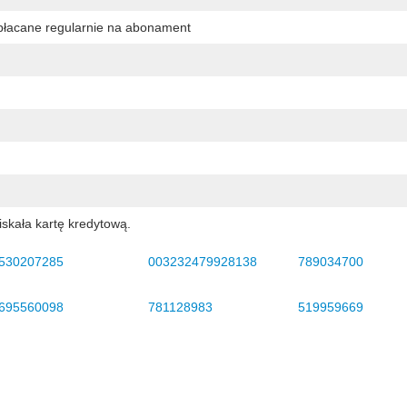
płacane regularnie na abonament
iskała kartę kredytową.
530207285
003232479928138
789034700
695560098
781128983
519959669