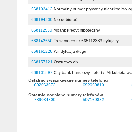
668102412
Normalny numer prywatny nieszkodliwy o
668194330
Nie odbierać
668112539
Mbank kredyt hipoteczny
668142650
To samo co nr 665112383 irytujacy
668161228
Windykacja długu.
668157121
Oszustwo olx
668131897
City bank handlowy - oferty. Mi kobieta wc
Ostatnio wyszukiwane numery telefonu
692063672
692060810
Ostatnio oceniane numery telefonów
789034700
507160882