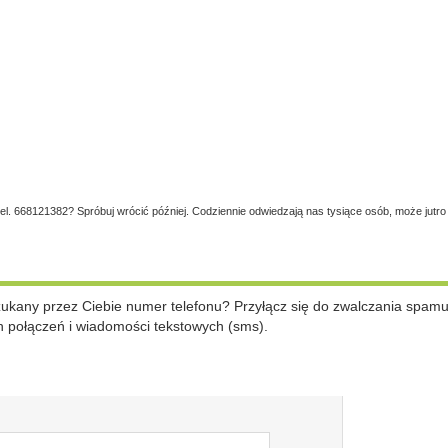
tel. 668121382? Spróbuj wrócić później. Codziennie odwiedzają nas tysiące osób, może jutro
szukany przez Ciebie numer telefonu? Przyłącz się do zwalczania spam
 połączeń i wiadomości tekstowych (sms).