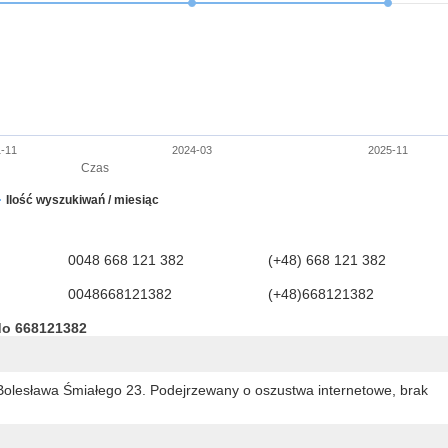
-11
2024-03
2025-11
Czas
Ilość wyszukiwań / miesiąc
0048 668 121 382
(+48) 668 121 382
0048668121382
(+48)668121382
do 668121382
l. Bolesława Śmiałego 23. Podejrzewany o oszustwa internetowe, brak