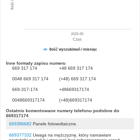
2025-05
Czas
Ilość wyszukiwań / miesiąc
Inne formaty zapisu numeru
669 317 174
+48 669 317 174
0048 669 317 174
(+48) 669 317 174
669-317-174
+48669317174
0048669317174
(+48)669317174
Ostatnio komentowane numery telefonu podobne do
669317174
669386682
Panele fotowoltaiczne.
669377332
Uwaga na mężczyznę, który namawiam
nastolatki na połyk i stosunek bez zabezpieczenia przed