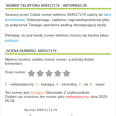
NUMER TELEFONU 669317174 - INFORMACJE
Szukany przez Ciebie numer telefonu 669317174 należy do
sieci
komórkowej
.
Oddzwaniając, zapłacisz najprawdopodobniej tylko
za połączenie Twojego operatora według obowiązującej taryfy.
Pamiętaj, że pod każdy numer telefonu można się bardzo łatwo
podszyć
.
OCENA NUMERU: 669317174
Wpierw możesz szybko ocenić numer, a później dodać
komentarz.
Oceń numer:
1
-
niebezpieczny
,
2
-
irytujący
,
3
-
neutralny
,
4
-
ok
,
5
-
super
Ten numer jest
irytujący.
Głosowało 2 użytkowników.
Ostatni raz oceniono ten numer jako
niebezpieczny.
dnia 2025-
05-06.