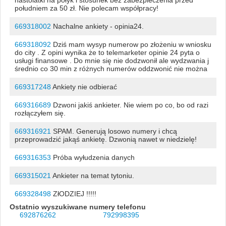
południem za 50 zł. Nie polecam współpracy!
669318002
Nachalne ankiety - opinia24.
669318092
Dziś mam wysyp numerow po złożeniu w wniosku
do city . Z opini wynika że to telemarketer opinie 24 pyta o
usługi finansowe . Do mnie się nie dodzwonił ale wydzwania j
średnio co 30 min z różnych numerów oddzwonić nie można
669317248
Ankiety nie odbierać
669316689
Dzwoni jakiś ankieter. Nie wiem po co, bo od razi
rozłączyłem się.
669316921
SPAM. Generują losowo numery i chcą
przeprowadzić jakąś ankietę. Dzwonią nawet w niedzielę!
669316353
Próba wyłudzenia danych
669315021
Ankieter na temat tytoniu.
669328498
ZłODZIEJ !!!!!
Ostatnio wyszukiwane numery telefonu
692876262
792998395