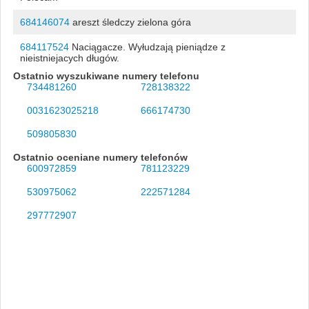
684146074
areszt śledczy zielona góra
684117524
Naciągacze. Wyłudzają pieniądze z
nieistniejacych długów.
Ostatnio wyszukiwane numery telefonu
734481260
728138322
0031623025218
666174730
509805830
Ostatnio oceniane numery telefonów
600972859
781123229
530975062
222571284
297772907