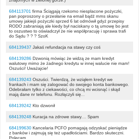
684113701
firma Ściągają rzekomo niesplacone pożyczki,
pan poproszony o przesłanie na email bądź mms skanu
umowy jakiejś pożyczki sprzed 6 lat odmówił gdyż przepisy
RODO zabraniają ale kiedy był naciskany o tą umowę bo jest
to oszustwo to oświadczył że nie współpracuję i sprawa trafi
do Sądu ? ? ? SzoK
684139437
Jakaś refundacja na stawy czy coś
684139286
Dzwonią mówiąc że widzą ze mam kredyt
walutowy mimo że żadnego kredytu w innej walucie nie mam!
Oszuści! Uważajcie!
684139243
Oszuści. Twierdzą, że wziąłem kredyt we
frankach i mam się zalogować do swojego konta bankowego.
Odebrałam tylko z ciekawości, co chcą mi wcisnąć i skąd
mają dane nr telefonu. Rozłączyli się...
684139242
Kto dzwonił
684139248
Kuracja na zdrowe stawy.... Spam
684199630
Kancelaria PCFO pomagają odzyskać pieniądze
z banków i zajmują się też upadłościami. Bardzo skuteczni.
Polecam