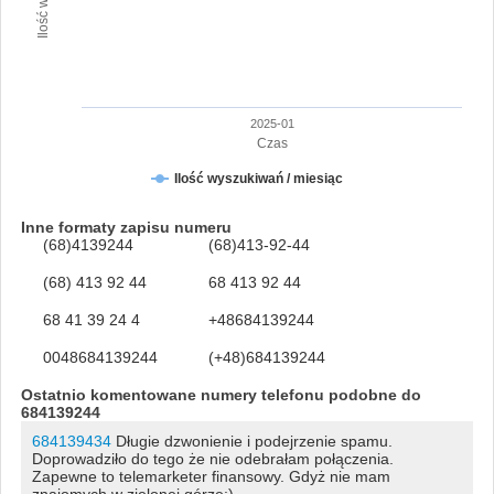
2025-01
Czas
Ilość wyszukiwań / miesiąc
Inne formaty zapisu numeru
(68)4139244
(68)413-92-44
(68) 413 92 44
68 413 92 44
68 41 39 24 4
+48684139244
0048684139244
(+48)684139244
Ostatnio komentowane numery telefonu podobne do
684139244
684139434
Długie dzwonienie i podejrzenie spamu.
Doprowadziło do tego że nie odebrałam połączenia.
Zapewne to telemarketer finansowy. Gdyż nie mam
znajomych w zielonej górze:)