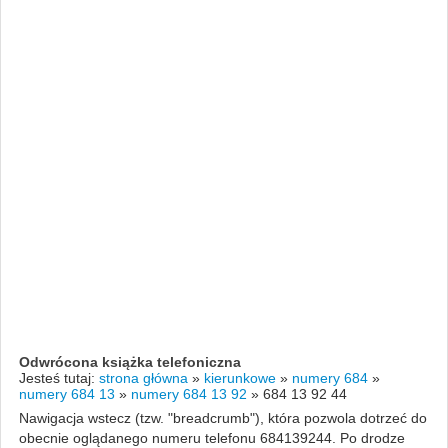
Odwrócona książka telefoniczna
Jesteś tutaj:
strona główna
»
kierunkowe
»
numery 684
»
numery 684 13
»
numery 684 13 92
»
684 13 92 44
Nawigacja wstecz (tzw. "breadcrumb"), która pozwola dotrzeć do
obecnie oglądanego numeru telefonu 684139244. Po drodze