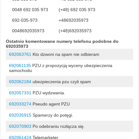
0048 692 035 973
(+48) 692 035 973
692-035-973
+48692035973
0048692035973
(+48)692035973
Ostatnio komentowane numery telefonu podobne do
692035973
692063761
Kto dzwoni na spam nie odbieram
692061135
PZU z propozycją wyceny ubezpieczenia
samochodu
692062184
ubezpieczenia pzu czyli spam
692057331
PZU wydzwania.
692033274
Pseudo agent PZU
692035915
Spamerzy do potęgi.
692070903
Po odebraniu rozłącza się.
692061424
Telemarketer