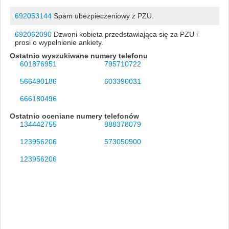
692053144
Spam ubezpieczeniowy z PZU.
692062090
Dzwoni kobieta przedstawiająca się za PZU i
prosi o wypełnienie ankiety.
Ostatnio wyszukiwane numery telefonu
601876951
795710722
566490186
603390031
666180496
Ostatnio oceniane numery telefonów
134442755
888378079
123956206
573050900
123956206