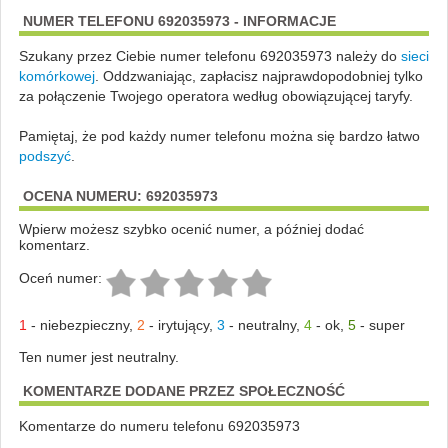
NUMER TELEFONU 692035973 - INFORMACJE
Szukany przez Ciebie numer telefonu 692035973 należy do
sieci
komórkowej
.
Oddzwaniając, zapłacisz najprawdopodobniej tylko
za połączenie Twojego operatora według obowiązującej taryfy.
Pamiętaj, że pod każdy numer telefonu można się bardzo łatwo
podszyć
.
OCENA NUMERU: 692035973
Wpierw możesz szybko ocenić numer, a później dodać
komentarz.
Oceń numer:
1
-
niebezpieczny
,
2
-
irytujący
,
3
-
neutralny
,
4
-
ok
,
5
-
super
Ten numer jest neutralny.
KOMENTARZE DODANE PRZEZ SPOŁECZNOŚĆ
Komentarze do numeru telefonu 692035973