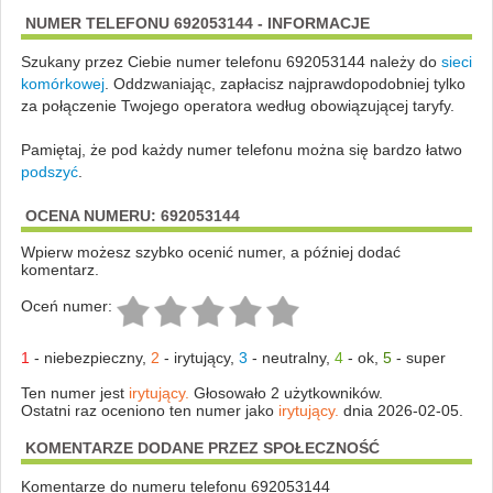
NUMER TELEFONU 692053144 - INFORMACJE
Szukany przez Ciebie numer telefonu 692053144 należy do
sieci
komórkowej
.
Oddzwaniając, zapłacisz najprawdopodobniej tylko
za połączenie Twojego operatora według obowiązującej taryfy.
Pamiętaj, że pod każdy numer telefonu można się bardzo łatwo
podszyć
.
OCENA NUMERU: 692053144
Wpierw możesz szybko ocenić numer, a później dodać
komentarz.
Oceń numer:
1
-
niebezpieczny
,
2
-
irytujący
,
3
-
neutralny
,
4
-
ok
,
5
-
super
Ten numer jest
irytujący.
Głosowało 2 użytkowników.
Ostatni raz oceniono ten numer jako
irytujący.
dnia 2026-02-05.
KOMENTARZE DODANE PRZEZ SPOŁECZNOŚĆ
Komentarze do numeru telefonu 692053144