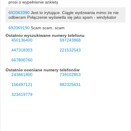
prosi o wypełnienie ankiety.
692063390
Jest to irytujące. Ciągle wydzwania mimo że nie
odbieram Połączenie wyświetla się jako spam - windykator
692069190
Scam scam, scam
Ostatnio wyszukiwane numery telefonu
450136400
597243868
447318303
221532543
667800760
Ostatnio oceniane numery telefonów
243861800
739102853
156497121
882325631
323419779