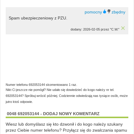
Spam ubezpieczeniowy z PZU.
dodany: 2026-02-05 przez "C.W."
Numer telefonu 692053144 skomentowano 1 raz.
Nikt Ci jeszcze nie pomógł? Nie udało się dowiedzieć do kogo należy nr tel.
692053144? Spróbuj wrócić później. Codziennie odwiedzają nas tysiące osób, może
jutro ktoś odpowie.
0048 692053144 - DODAJ NOWY KOMENTARZ
Wiesz lub domyślasz się kto dzwonił i do kogo należy szukany
przez Ciebie numer telefonu? Przyłącz się do zwalczania spamu