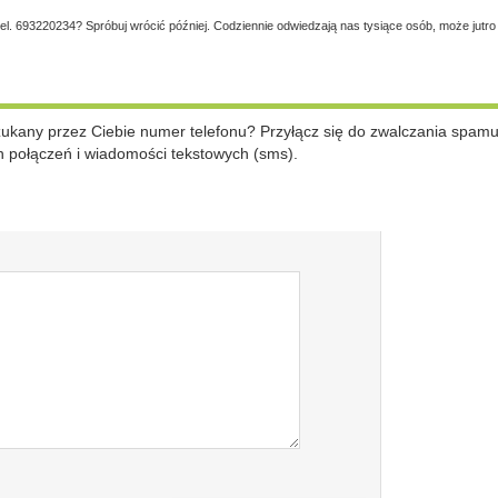
tel. 693220234? Spróbuj wrócić później. Codziennie odwiedzają nas tysiące osób, może jutro
szukany przez Ciebie numer telefonu? Przyłącz się do zwalczania spam
 połączeń i wiadomości tekstowych (sms).