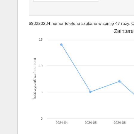
693220234 numer telefonu szukano w sumię 47 razy. Os
Zainter
15
Ilość wyszukiwań numeru
10
5
0
2024-04
2024-05
2024-06