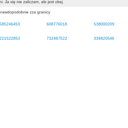
 Ja się nie zaliczam, ale jest okej.
prawdopodobnie zza granicy
585246453
608776018
538000209
221522853
732487522
334820546