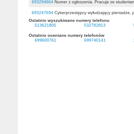
693294664
Numer z ogłoszenia. Pracuje ze studentami.
693247694
Cyberprzestępcy wyłudzający pieniadze, 
Ostatnio wyszukiwane numery telefonu
513621805
532782813
Ostatnio oceniane numery telefonów
699600761
699740141