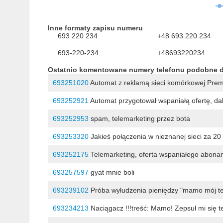
Inne formaty zapisu numeru
693 220 234
+48 693 220 234
693-220-234
+48693220234
Ostatnio komentowane numery telefonu podobne 
693251020
Automat z reklamą sieci komórkowej Pre
693252921
Automat przygotował wspaniałą ofertę, dal
693252953
spam, telemarketing przez bota
693253320
Jakieś połączenia w nieznanej sieci za 20 
693252175
Telemarketing, oferta wspaniałego abona
693257597
gyat mnie boli
693239102
Próba wyłudzenia pieniędzy "mamo mój tel
693234213
Naciągacz !!!treść: Mamo! Zepsuł mi się 