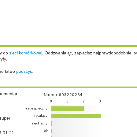
ży do
sieci komórkowej
.
Oddzwaniając, zapłacisz najprawdopodobniej ty
yfy.
zo łatwo
podszyć
.
komentarz.
super
6-01-21.