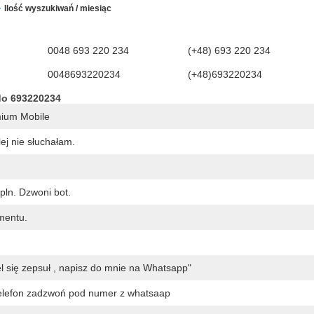
Ilość wyszukiwań / miesiąc
0048 693 220 234
(+48) 693 220 234
0048693220234
(+48)693220234
do 693220234
mium Mobile
ej nie słuchałam.
pln. Dzwoni bot.
mentu.
 się zepsuł , napisz do mnie na Whatsapp"
telefon zadzwoń pod numer z whatsaap