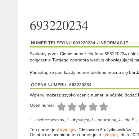
693220234
NUMER TELEFONU 693220234 - INFORMACJE
Szukany przez Ciebie numer telefonu 693220234 nale
połączenie Twojego operatora według obowiązującej tar
Pamiętaj, że pod każdy numer telefonu można się bard
OCENA NUMERU: 693220234
Wpierw możesz szybko ocenić numer, a później dodać 
Oceń numer:
1
-
niebezpieczny
,
2
-
irytujący
,
3
-
neutralny
,
4
-
ok
,
5
-
Ten numer jest
irytujący.
Głosowało 5 użytkowników.
Ostatni raz oceniono ten numer jako
irytujący.
dnia 202