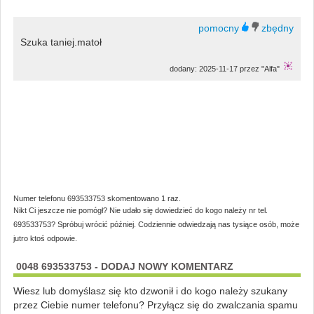
Szuka taniej.matoł
dodany: 2025-11-17 przez "Alfa"
Numer telefonu 693533753 skomentowano 1 raz.
Nikt Ci jeszcze nie pomógł? Nie udało się dowiedzieć do kogo należy nr tel.
693533753? Spróbuj wrócić później. Codziennie odwiedzają nas tysiące osób, może
jutro ktoś odpowie.
0048 693533753 - DODAJ NOWY KOMENTARZ
Wiesz lub domyślasz się kto dzwonił i do kogo należy szukany
przez Ciebie numer telefonu? Przyłącz się do zwalczania spamu