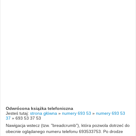
Odwrócona książka telefoniczna
Jesteś tutaj:
strona główna
»
numery 693 53
»
numery 693 53
37
»
693 53 37 53
Nawigacja wstecz (tzw. "breadcrumb"), która pozwola dotrzeć do
obecnie oglądanego numeru telefonu 693533753. Po drodze