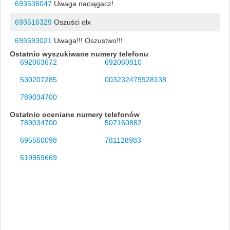
693536047
Uwaga naciągacz!
693516329
Oszuści olx
693593021
Uwaga!!! Oszustwo!!!
Ostatnio wyszukiwane numery telefonu
692063672
692060810
530207285
003232479928138
789034700
Ostatnio oceniane numery telefonów
789034700
507160882
695560098
781128983
519959669