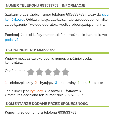
NUMER TELEFONU 693533753 - INFORMACJE
Szukany przez Ciebie numer telefonu 693533753 należy do
sieci
komórkowej
.
Oddzwaniając, zapłacisz najprawdopodobniej tylko
za połączenie Twojego operatora według obowiązującej taryfy.
Pamiętaj, że pod każdy numer telefonu można się bardzo łatwo
podszyć
.
OCENA NUMERU: 693533753
Wpierw możesz szybko ocenić numer, a później dodać
komentarz.
Oceń numer:
1
-
niebezpieczny
,
2
-
irytujący
,
3
-
neutralny
,
4
-
ok
,
5
-
super
Ten numer jest
irytujący.
Głosował 1 użytkownik.
Ostatni raz oceniono ten numer dnia 2025-11-17.
KOMENTARZE DODANE PRZEZ SPOŁECZNOŚĆ
Komentarze do numeru telefonu 693533753