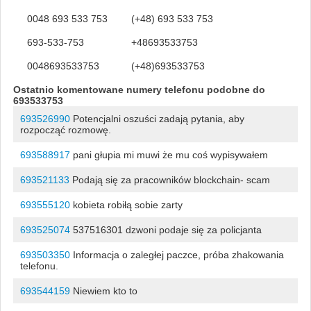
0048 693 533 753
(+48) 693 533 753
693-533-753
+48693533753
0048693533753
(+48)693533753
Ostatnio komentowane numery telefonu podobne do
693533753
693526990
Potencjalni oszuści zadają pytania, aby
rozpocząć rozmowę.
693588917
pani głupia mi muwi że mu coś wypisywałem
693521133
Podają się za pracowników blockchain- scam
693555120
kobieta robiłą sobie zarty
693525074
537516301 dzwoni podaje się za policjanta
693503350
Informacja o zaległej paczce, próba zhakowania
telefonu.
693544159
Niewiem kto to