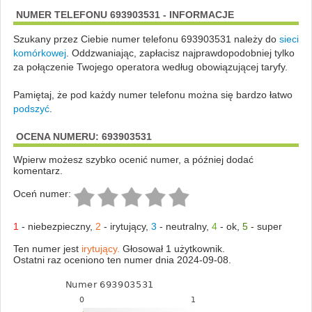
NUMER TELEFONU 693903531 - INFORMACJE
Szukany przez Ciebie numer telefonu 693903531 należy do
sieci
komórkowej
.
Oddzwaniając, zapłacisz najprawdopodobniej tylko
za połączenie Twojego operatora według obowiązującej taryfy.
Pamiętaj, że pod każdy numer telefonu można się bardzo łatwo
podszyć
.
OCENA NUMERU: 693903531
Wpierw możesz szybko ocenić numer, a później dodać
komentarz.
Oceń numer:
1
-
niebezpieczny
,
2
-
irytujący
,
3
-
neutralny
,
4
-
ok
,
5
-
super
Ten numer jest
irytujący.
Głosował 1 użytkownik.
Ostatni raz oceniono ten numer dnia 2024-09-08.