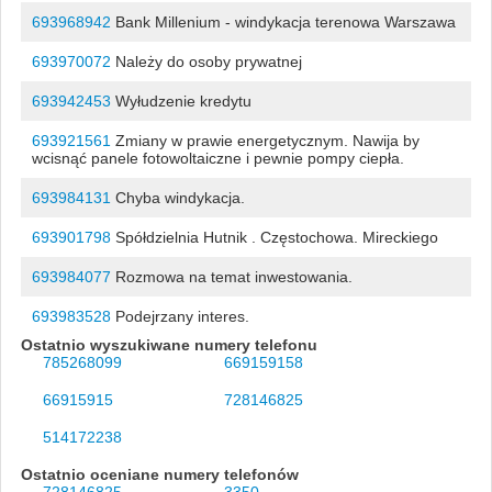
693968942
Bank Millenium - windykacja terenowa Warszawa
693970072
Należy do osoby prywatnej
693942453
Wyłudzenie kredytu
693921561
Zmiany w prawie energetycznym. Nawija by
wcisnąć panele fotowoltaiczne i pewnie pompy ciepła.
693984131
Chyba windykacja.
693901798
Spółdzielnia Hutnik . Częstochowa. Mireckiego
693984077
Rozmowa na temat inwestowania.
693983528
Podejrzany interes.
Ostatnio wyszukiwane numery telefonu
785268099
669159158
66915915
728146825
514172238
Ostatnio oceniane numery telefonów
728146825
3350