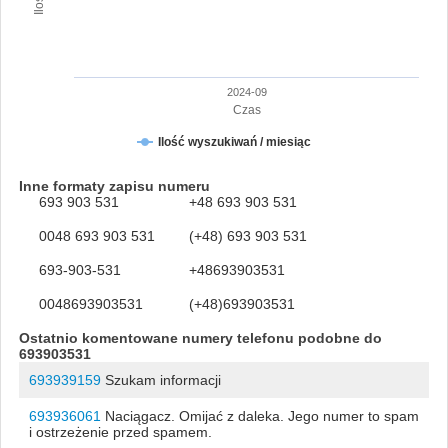
2024-09
Czas
Ilość wyszukiwań / miesiąc
Inne formaty zapisu numeru
693 903 531
+48 693 903 531
0048 693 903 531
(+48) 693 903 531
693-903-531
+48693903531
0048693903531
(+48)693903531
Ostatnio komentowane numery telefonu podobne do
693903531
693939159
Szukam informacji
693936061
Naciągacz. Omijać z daleka. Jego numer to spam
i ostrzeżenie przed spamem.