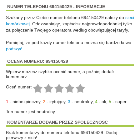
NUMER TELEFONU 694150429 - INFORMACJE
Szukany przez Ciebie numer telefonu 694150429 należy do
sieci
komórkowej
.
Oddzwaniając, zapłacisz najprawdopodobniej tylko
za połączenie Twojego operatora według obowiązującej taryfy.
Pamiętaj, że pod każdy numer telefonu można się bardzo łatwo
podszyć
.
OCENA NUMERU: 694150429
Wpierw możesz szybko ocenić numer, a później dodać
komentarz.
Oceń numer:
1
-
niebezpieczny
,
2
-
irytujący
,
3
-
neutralny
,
4
-
ok
,
5
-
super
Ten numer jest neutralny.
KOMENTARZE DODANE PRZEZ SPOŁECZNOŚĆ
Brak komentarzy do numeru telefonu 694150429. Dodaj
pierwszy z nich!