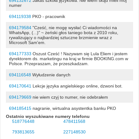
694132672
Jakaś szkoła językowa. Nie wiem skąd mieli mój
numer
694119338
PKO - pracownik
694179584
"Cześć, nie mogę wysłać Ci wiadomości na
WhatsApp, (...)" ~ żeński głos taniego bota z 2010 roku,
rywalizujący o najbardziej sztuczne brzmienie wraz z
Microsoft Sam'em.
694177333
Oszust Cześć ! Nazywam się Lula Eliem i jestem
dyrektorem ds. marketingu na kraj w firmie BOOKING.com w
Polsce. Przepraszam, że przeszkadzam.
694116548
Wyłudzenie danych
694170641
Lekcje języka angielskiego online, dzwoni bot.
694179669
nie wiem czyj to numer, nie odebrałem
694185415
nagranie, wirtualna asystentka banku PKO
Ostatnio wyszukiwane numery telefonu
518776448
478411568
793813655
227148530