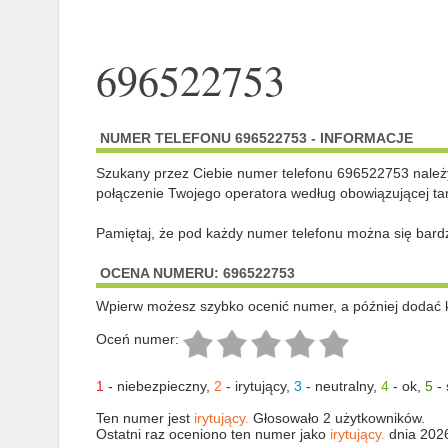
696522753
NUMER TELEFONU 696522753 - INFORMACJE
Szukany przez Ciebie numer telefonu 696522753 nale
połączenie Twojego operatora według obowiązującej tar
Pamiętaj, że pod każdy numer telefonu można się bard
OCENA NUMERU: 696522753
Wpierw możesz szybko ocenić numer, a później dodać 
Oceń numer:
1
-
niebezpieczny
,
2
-
irytujący
,
3
-
neutralny
,
4
-
ok
,
5
-
Ten numer jest
irytujący.
Głosowało 2 użytkowników.
Ostatni raz oceniono ten numer jako
irytujący.
dnia 202