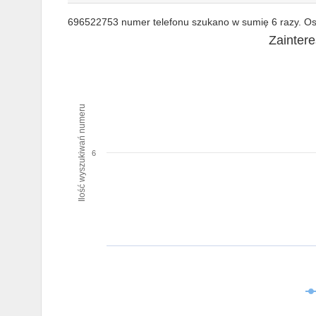
696522753 numer telefonu szukano w sumię 6 razy. Ost
Zainter
Ilość wyszukiwań numeru
6