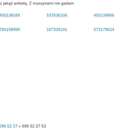
z jakąś ankietą. Z maszynami nie gadam.
450138169
537536106
450139866
784158995
167330191
573179624
696 52 27
»
696 52 27 53