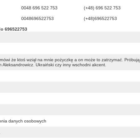
0048 696 522 753
(+48) 696 522 753
0048696522753
(+48)696522753
do 696522753
ówi że ktoś wziął na mnie pożyczkę a on może to zatrzymać. Próbują
n Aleksandrowicz. Ukraiński czy inny wschodni akcent.
zenia danych osobowych
.