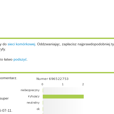
ży do
sieci komórkowej
.
Oddzwaniając, zapłacisz najprawdopodobniej ty
yfy.
zo łatwo
podszyć
.
komentarz.
super
6-07-11.