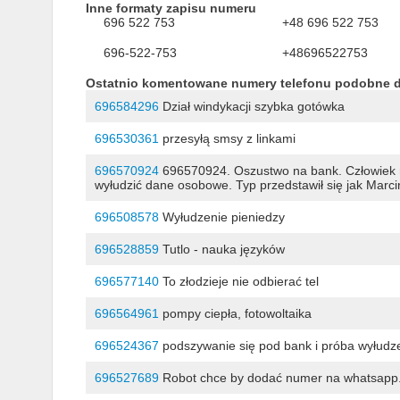
Inne formaty zapisu numeru
696 522 753
+48 696 522 753
696-522-753
+48696522753
Ostatnio komentowane numery telefonu podobne 
696584296
Dział windykacji szybka gotówka
696530361
przesyłą smsy z linkami
696570924
696570924. Oszustwo na bank. Człowiek m
wyłudzić dane osobowe. Typ przedstawił się jak Marci
696508578
Wyłudzenie pieniedzy
696528859
Tutlo - nauka języków
696577140
To złodzieje nie odbierać tel
696564961
pompy ciepła, fotowoltaika
696524367
podszywanie się pod bank i próba wyłud
696527689
Robot chce by dodać numer na whatsapp