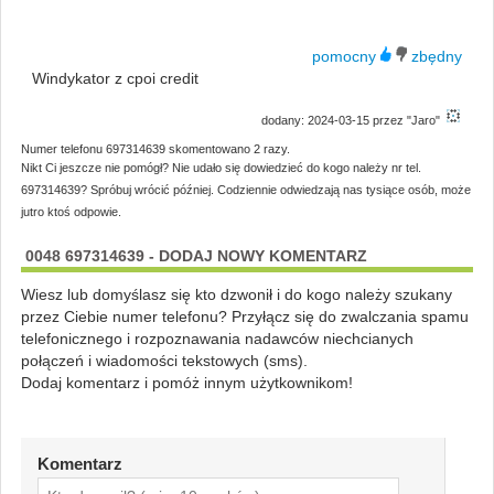
Windykator z cpoi credit
dodany: 2024-03-15 przez "Jaro"
Numer telefonu 697314639 skomentowano 2 razy.
Nikt Ci jeszcze nie pomógł? Nie udało się dowiedzieć do kogo należy nr tel.
697314639? Spróbuj wrócić później. Codziennie odwiedzają nas tysiące osób, może
jutro ktoś odpowie.
0048 697314639 - DODAJ NOWY KOMENTARZ
Wiesz lub domyślasz się kto dzwonił i do kogo należy szukany
przez Ciebie numer telefonu? Przyłącz się do zwalczania spamu
telefonicznego i rozpoznawania nadawców niechcianych
połączeń i wiadomości tekstowych (sms).
Dodaj komentarz i pomóż innym użytkownikom!
Komentarz