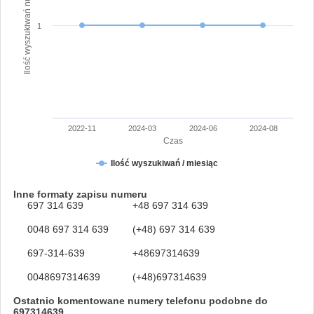
Ilość wyszukiwań numeru
1
2022-11
2024-03
2024-06
2024-08
Czas
Ilość wyszukiwań / miesiąc
Inne formaty zapisu numeru
697 314 639
+48 697 314 639
0048 697 314 639
(+48) 697 314 639
697-314-639
+48697314639
0048697314639
(+48)697314639
Ostatnio komentowane numery telefonu podobne do
697314639