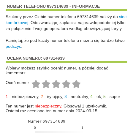
NUMER TELEFONU 697314639 - INFORMACJE
Szukany przez Ciebie numer telefonu 697314639 należy do
sieci
komórkowej
.
Oddzwaniając, zapłacisz najprawdopodobniej tylko
za połączenie Twojego operatora według obowiązującej taryfy.
Pamiętaj, że pod każdy numer telefonu można się bardzo łatwo
podszyć
.
OCENA NUMERU: 697314639
Wpierw możesz szybko ocenić numer, a później dodać
komentarz.
Oceń numer:
1
-
niebezpieczny
,
2
-
irytujący
,
3
-
neutralny
,
4
-
ok
,
5
-
super
Ten numer jest
niebezpieczny.
Głosował 1 użytkownik.
Ostatni raz oceniono ten numer dnia 2024-03-15.