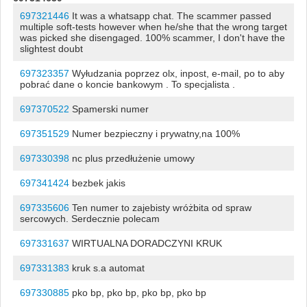
697321446
It was a whatsapp chat. The scammer passed
multiple soft-tests however when he/she that the wrong target
was picked she disengaged. 100% scammer, I don't have the
slightest doubt
697323357
Wyłudzania poprzez olx, inpost, e-mail, po to aby
pobrać dane o koncie bankowym . To specjalista .
697370522
Spamerski numer
697351529
Numer bezpieczny i prywatny,na 100%
697330398
nc plus przedłużenie umowy
697341424
bezbek jakis
697335606
Ten numer to zajebisty wróżbita od spraw
sercowych. Serdecznie polecam
697331637
WIRTUALNA DORADCZYNI KRUK
697331383
kruk s.a automat
697330885
pko bp, pko bp, pko bp, pko bp