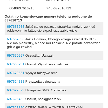
0048697616713
(+48)697616713
Ostatnio komentowane numery telefonu podobne do
697616713
697686265
Jakiś stolec puszcza strzałki.w nadziei że ktoś
oddzwoni.nie fattgujcie się.od razy zablokujcie
697667896
Jakiś Dominik, którego kolega zawiózł do DPSu.
Nie ma pieniędzy, a chce mu zapłacić. Nie potrafił powiedzieć
gdzie go zawiózł.
697630667
Oszustka. Uważaj.
697668791
Oszust. Wyłudzenia zaliczek
697679681
Wysyła fałszywe sms
697624393
Przyzwoita dziewczyna
697627629
Uwaga na SMS. Oszustwo.
697623452
Oszust, naciągacz z olx
697626820
CZESC RAFAŁ A CHCE W SPOTKAM