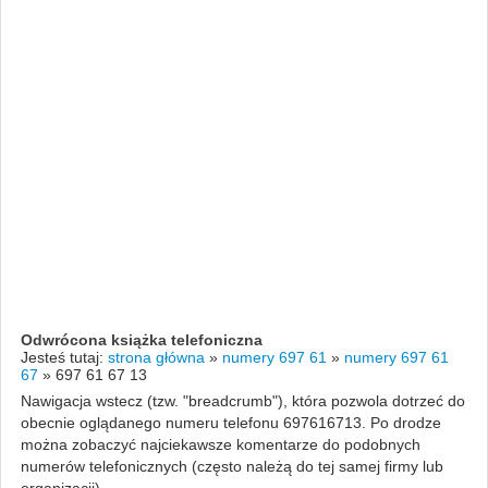
Odwrócona książka telefoniczna
Jesteś tutaj:
strona główna
»
numery 697 61
»
numery 697 61
67
»
697 61 67 13
Nawigacja wstecz (tzw. "breadcrumb"), która pozwola dotrzeć do
obecnie oglądanego numeru telefonu 697616713. Po drodze
można zobaczyć najciekawsze komentarze do podobnych
numerów telefonicznych (często należą do tej samej firmy lub
organizacji).