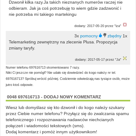
Dzwonił kilka razy.Ja takich nieznanych numerów raczej nie
odbieram. Jak ja coś potrzebuję to wiem gdzie zadzwonić i
nie potrzeba mi takiego martekingu
dodany: 2017-05-20 przez "iza"
3x
1x
Telemarketing zewnętrzny na zlecenie Plusa. Propozycja
zmiany taryfy.
dodany: 2017-05-17 przez "Ja"
Numer telefonu 697616713 skomentowano 7 razy.
Nikt Ci jeszcze nie pomógł? Nie udało się dowiedzieć do kogo należy nr tel.
697616713? Spróbuj wrócić później. Codziennie odwiedzają nas tysiące osób, może
jutro ktoś odpowie.
0048 697616713 - DODAJ NOWY KOMENTARZ
Wiesz lub domyślasz się kto dzwonił i do kogo należy szukany
przez Ciebie numer telefonu? Przyłącz się do zwalczania spamu
telefonicznego i rozpoznawania nadawców niechcianych
połączeń i wiadomości tekstowych (sms).
Dodaj komentarz i pomóż innym użytkownikom!