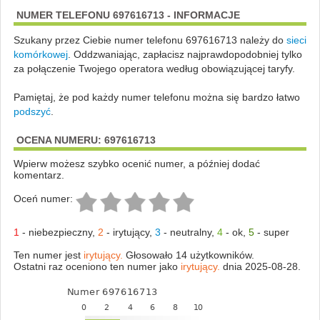
NUMER TELEFONU 697616713 - INFORMACJE
Szukany przez Ciebie numer telefonu 697616713 należy do
sieci
komórkowej
.
Oddzwaniając, zapłacisz najprawdopodobniej tylko
za połączenie Twojego operatora według obowiązującej taryfy.
Pamiętaj, że pod każdy numer telefonu można się bardzo łatwo
podszyć
.
OCENA NUMERU: 697616713
Wpierw możesz szybko ocenić numer, a później dodać
komentarz.
Oceń numer:
1
-
niebezpieczny
,
2
-
irytujący
,
3
-
neutralny
,
4
-
ok
,
5
-
super
Ten numer jest
irytujący.
Głosowało 14 użytkowników.
Ostatni raz oceniono ten numer jako
irytujący.
dnia 2025-08-28.