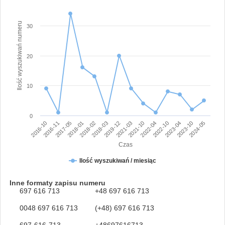
Ilość wyszukiwań numeru
30
20
10
0
2019-12
2024-05
2017-05
2022-04
2018-03
2023-10
2016-11
2021-10
2018-02
2023-04
2016-10
2021-03
2018-01
2022-10
Czas
Ilość wyszukiwań / miesiąc
Inne formaty zapisu numeru
697 616 713
+48 697 616 713
0048 697 616 713
(+48) 697 616 713
697-616-713
+48697616713