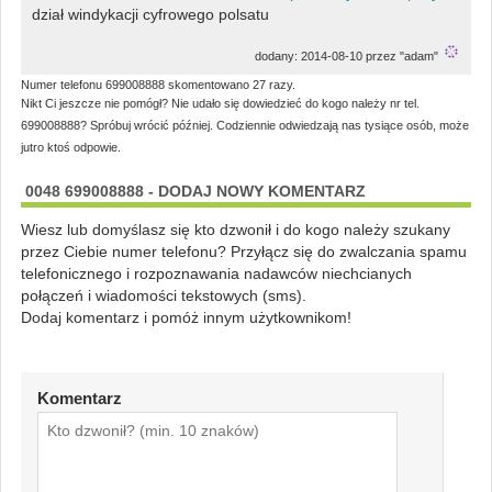
dział windykacji cyfrowego polsatu
dodany: 2014-08-10 przez "adam"
Numer telefonu 699008888 skomentowano 27 razy.
Nikt Ci jeszcze nie pomógł? Nie udało się dowiedzieć do kogo należy nr tel.
699008888? Spróbuj wrócić później. Codziennie odwiedzają nas tysiące osób, może
jutro ktoś odpowie.
0048 699008888 - DODAJ NOWY KOMENTARZ
Wiesz lub domyślasz się kto dzwonił i do kogo należy szukany
przez Ciebie numer telefonu? Przyłącz się do zwalczania spamu
telefonicznego i rozpoznawania nadawców niechcianych
połączeń i wiadomości tekstowych (sms).
Dodaj komentarz i pomóż innym użytkownikom!
Komentarz