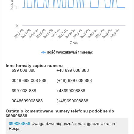
1
0
2015-09
2020-08
2016-08
2021-04
2017-05
2022-05
2017-10
2023-06
2013-02
2018-09
2014-02
2019-07
2014-10
2020-01
Czas
Ilość wyszukiwań / miesiąc
Inne formaty zapisu numeru
699 008 888
+48 699 008 888
0048 699 008 888
(+48) 699 008 888
699-008-888
+48699008888
0048699008888
(+48)699008888
Ostatnio komentowane numery telefonu podobne do
699008888
699054856
Uwaga dzwonią oszuści naciągacze Ukraina-
Rosja.