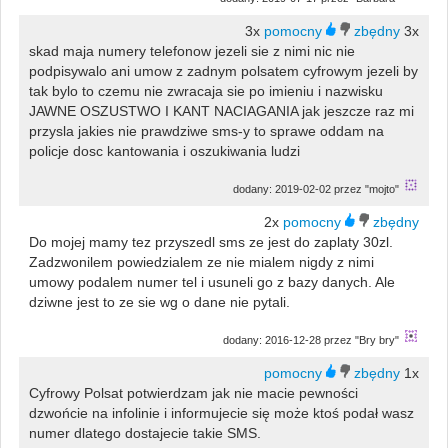
3x
3x
skad maja numery telefonow jezeli sie z nimi nic nie
podpisywalo ani umow z zadnym polsatem cyfrowym jezeli by
tak bylo to czemu nie zwracaja sie po imieniu i nazwisku
JAWNE OSZUSTWO I KANT NACIAGANIA jak jeszcze raz mi
przysla jakies nie prawdziwe sms-y to sprawe oddam na
policje dosc kantowania i oszukiwania ludzi
dodany: 2019-02-02 przez "mojto"
2x
Do mojej mamy tez przyszedl sms ze jest do zaplaty 30zl.
Zadzwonilem powiedzialem ze nie mialem nigdy z nimi
umowy podalem numer tel i usuneli go z bazy danych. Ale
dziwne jest to ze sie wg o dane nie pytali.
dodany: 2016-12-28 przez "Bry bry"
1x
Cyfrowy Polsat potwierdzam jak nie macie pewności
dzwońcie na infolinie i informujecie się może ktoś podał wasz
numer dlatego dostajecie takie SMS.