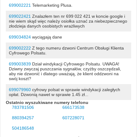
699002221
Telemarketing Plusa.
699022421
Znalazłem ten nr 699 022 421 w koncie google i
nie wiem skąd więc należy osiołka uznać za niebezpiecznego
złodzieja danych osobistych wrażliwych
699034824
wyciągają dane
699002222
Z tego numeru dzwoni Centrum Obsługi Klienta
Cyfrowego Polsatu.
699003839
Dział windykacji Cyfrowego Polsatu. UWAGA!
Dziwny zwyczaj puszczania sygnałów, czyżby oszczędzali,
aby nie dzwonić i dlatego uważają, że klient oddzwoni na
swój koszt?
699079960
cyfrowy polsat w sprawie windykacji zaległych
opłat. Dzwonią nawet w sprawie 1.45 zł...
Ostatnio wyszukiwane numery telefonu
783781506
666173538
880394257
607228071
504186548