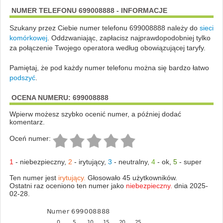
NUMER TELEFONU 699008888 - INFORMACJE
Szukany przez Ciebie numer telefonu 699008888 należy do
sieci
komórkowej
.
Oddzwaniając, zapłacisz najprawdopodobniej tylko
za połączenie Twojego operatora według obowiązującej taryfy.
Pamiętaj, że pod każdy numer telefonu można się bardzo łatwo
podszyć
.
OCENA NUMERU: 699008888
Wpierw możesz szybko ocenić numer, a później dodać
komentarz.
Oceń numer:
1
-
niebezpieczny
,
2
-
irytujący
,
3
-
neutralny
,
4
-
ok
,
5
-
super
Ten numer jest
irytujący.
Głosowało 45 użytkowników.
Ostatni raz oceniono ten numer jako
niebezpieczny.
dnia 2025-
02-28.