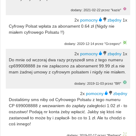
dodany: 2021-02-22 przez "kazio"
2x
1x
Cyfrowy Polsat wpłata za abonament 0.64 zł (Nigdy nie
miałem cyfrowego Polsatu !!)
dodany: 2020-12-14 przez "Grzegorz"
2x
1x
Do mnie od wczoraj dwa razy przyszedł sms z tego numeru
cp699008888 że nie zapłacono za abonament 99.99 zł.a nie
mam żadnej umowy z cyfrowym polsatem i nigdy nie miałem.
dodany: 2019-11-03 przez "BR"
2x
Dostaliśmy sms niby od Cyfrowego Polsatu z tego numeru
CP 699008888 z wezwaniem do zapłaty zaległości 1.02 zł - to
oszustwo! Podają nr konta żeby wpłacić. Jakby się ktoś nie
zastanowił to może by i zapłacił- bo co to 1 zł. Ale tu chodzi o
coś innego!
dodany: 2019-07-17 przez "Barbara"