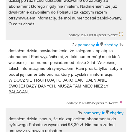
dzisiaj po raz trzeci dostałem wezwanie do zapłaty za
abonament którego nigdy nie miałem. Nadmieniam ,że już
dwukrotnie dzwoniłem do Polsatu i za każdym razem
otrzymywałem informację, że mój numer został zablokowany.
O co tu chodzi.
dodany: 2021-03-03 przez "kazio"
2x
1x
dostałem dzisiaj powiadomienie, że zalegam z opłatą za
abonament.Pani wyjaśniła mi, że taki numer mógł mieć ktoś
wcześniej. Ten numer posiadam od blisko 2 lat. Wcześniej
takich informacji nie otrzymywałem. Pani prosiła tylko ,zebym
podał jej numer telefonu na który przysłali mi informację.
WIDOCZNIE TRAKTUJĄ TO JAKO UAKTUALNIANIE
SWOJEJ BAZY DANYCH, MUSZA TAM MIEC NIEZŁY
BAŁAGAN.
dodany: 2021-02-22 przez "KAZIO"
3x
dostałem dzisiaj sms-a, że nie zapłaciłem abonamentu do
cyfrowego Polsatu w wysokości 93,30 zł. Nie mam żadnej
umowy z cyfrowym polsatem