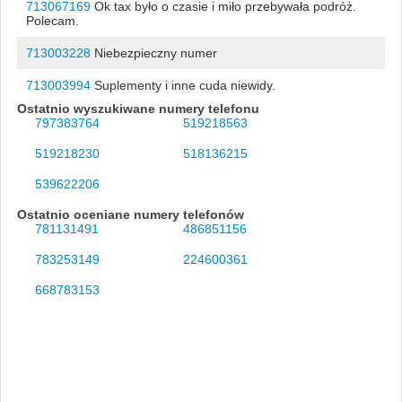
713067169
Ok tax było o czasie i miło przebywała podróż.
Polecam.
713003228
Niebezpieczny numer
713003994
Suplementy i inne cuda niewidy.
Ostatnio wyszukiwane numery telefonu
797383764
519218563
519218230
518136215
539622206
Ostatnio oceniane numery telefonów
781131491
486851156
783253149
224600361
668783153