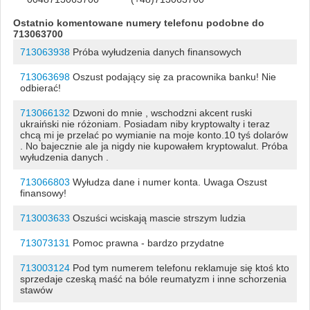
Ostatnio komentowane numery telefonu podobne do
713063700
713063938
Próba wyłudzenia danych finansowych
713063698
Oszust podający się za pracownika banku! Nie
odbierać!
713066132
Dzwoni do mnie , wschodzni akcent ruski
ukraiński nie różoniam. Posiadam niby kryptowalty i teraz
chcą mi je przelać po wymianie na moje konto.10 tyś dolarów
. No bajecznie ale ja nigdy nie kupowałem kryptowalut. Próba
wyłudzenia danych .
713066803
Wyłudza dane i numer konta. Uwaga Oszust
finansowy!
713003633
Oszuści wciskają mascie strszym ludzia
713073131
Pomoc prawna - bardzo przydatne
713003124
Pod tym numerem telefonu reklamuje się ktoś kto
sprzedaje czeską maść na bóle reumatyzm i inne schorzenia
stawów