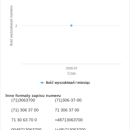
Ilość wyszukiwań numeru
2
2026-07
Czas
Ilość wyszukiwań / miesiąc
Inne formaty zapisu numeru
(71)3063700
(71)306-37-00
(71) 306 37 00
71 306 37 00
71 30 63 70 0
+48713063700
0048713063700
(+48)713063700