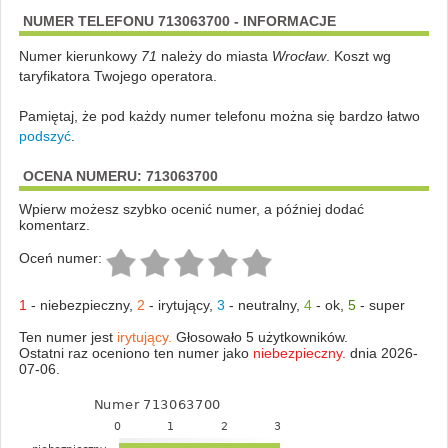
NUMER TELEFONU 713063700 - INFORMACJE
Numer kierunkowy
71
należy do miasta
Wrocław
. Koszt wg
taryfikatora Twojego operatora.
Pamiętaj, że pod każdy numer telefonu można się bardzo łatwo
podszyć
.
OCENA NUMERU: 713063700
Wpierw możesz szybko ocenić numer, a później dodać
komentarz.
Oceń numer:
1
-
niebezpieczny
,
2
-
irytujący
,
3
-
neutralny
,
4
-
ok
,
5
-
super
Ten numer jest
irytujący.
Głosowało 5 użytkowników.
Ostatni raz oceniono ten numer jako
niebezpieczny.
dnia 2026-
07-06.