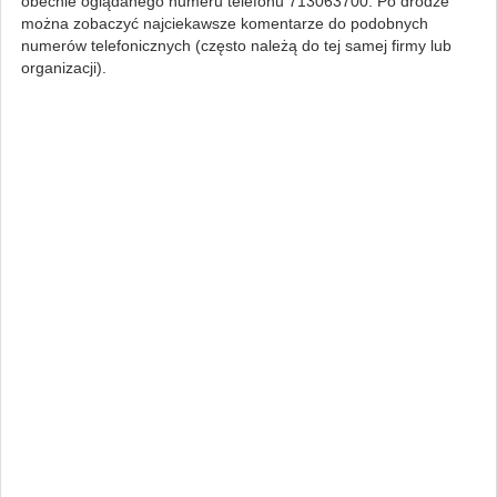
obecnie oglądanego numeru telefonu 713063700. Po drodze
można zobaczyć najciekawsze komentarze do podobnych
numerów telefonicznych (często należą do tej samej firmy lub
organizacji).