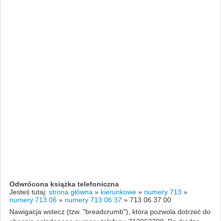
Odwrócona książka telefoniczna
Jesteś tutaj:
strona główna
»
kierunkowe
»
numery 713
»
numery 713 06
»
numery 713 06 37
»
713 06 37 00
Nawigacja wstecz (tzw. "breadcrumb"), która pozwola dotrzeć do