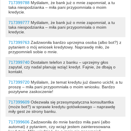
717399788
Myślałam, że bank już o mnie zapomniał, a tu
taka niespodzianka – miła pani przypomniała o moim
kredycie.
717399777
Myślałam, że bank już o mnie zapomniał, a tu
taka niespodzianka – miła pani przypomniała o moim
kredycie.
717399763
Zadzwoniła bardzo uprzejma osoba (albo bot?) z
pytaniem o mój wniosek kredytowy. Naprawdę miło, że
przypomnieli sobie o mnie.
717399740
Dostałam telefon z banku – uprzejmy głos
zapytał, czy nadal planuję wziąć kredyt. Fajnie, że dbają o
kontakt.
717399720
Myślałam, że temat kredytu już dawno ucichł, a tu
proszę – miła pani przypomniała o moim wniosku. Bardzo
pozytywne zaskoczenie!
717399609
Odezwała się przesympatyczna konsultantka
(może bot?) w sprawie kredytu gotówkowego – naprawdę
miły gest ze strony banku.
717399606
Zadzwoniła do mnie bardzo miła pani (albo
automat) z pytaniem, czy wciąż jestem zainteresowana