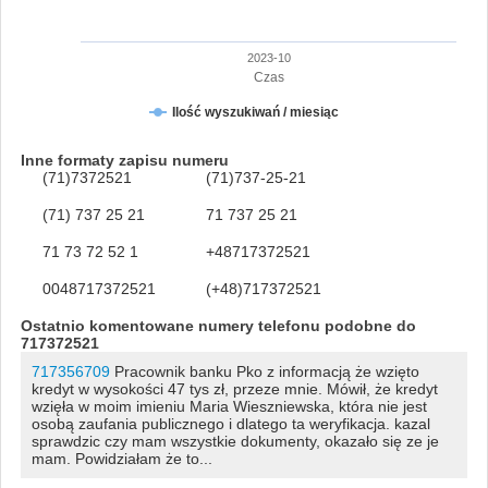
2023-10
Czas
Ilość wyszukiwań / miesiąc
Inne formaty zapisu numeru
(71)7372521
(71)737-25-21
(71) 737 25 21
71 737 25 21
71 73 72 52 1
+48717372521
0048717372521
(+48)717372521
Ostatnio komentowane numery telefonu podobne do
717372521
717356709
Pracownik banku Pko z informacją że wzięto
kredyt w wysokości 47 tys zł, przeze mnie. Mówił, że kredyt
wzięła w moim imieniu Maria Wieszniewska, która nie jest
osobą zaufania publicznego i dlatego ta weryfikacja. kazal
sprawdzic czy mam wszystkie dokumenty, okazało się ze je
mam. Powidziałam że to...