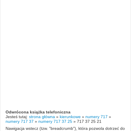
Odwrócona książka telefoniczna
Jesteś tutaj:
strona główna
»
kierunkowe
»
numery 717
»
numery 717 37
»
numery 717 37 25
»
717 37 25 21
Nawigacja wstecz (tzw. "breadcrumb"), która pozwola dotrzeć do