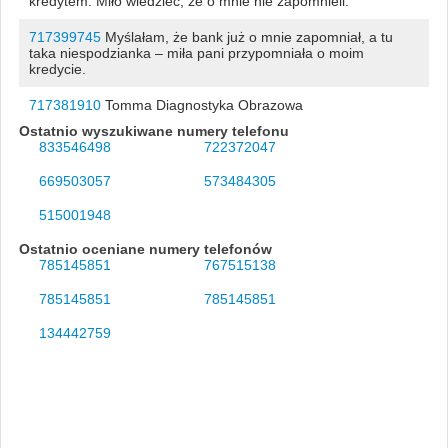
kredytem. Miło wiedzieć, że o mnie nie zapomnieli.
717399745
Myślałam, że bank już o mnie zapomniał, a tu
taka niespodzianka – miła pani przypomniała o moim
kredycie.
717381910
Tomma Diagnostyka Obrazowa
Ostatnio wyszukiwane numery telefonu
833546498
722372047
669503057
573484305
515001948
Ostatnio oceniane numery telefonów
785145851
767515138
785145851
785145851
134442759