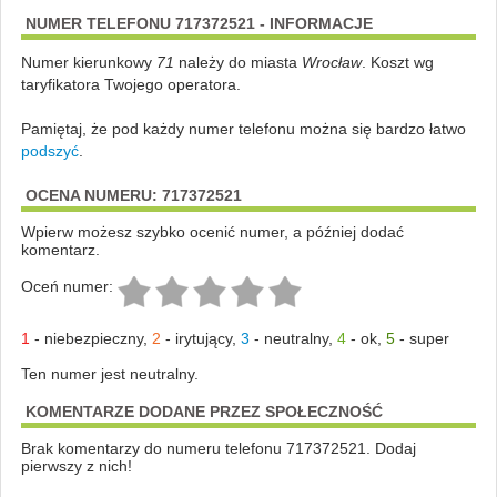
NUMER TELEFONU 717372521 - INFORMACJE
Numer kierunkowy
71
należy do miasta
Wrocław
. Koszt wg
taryfikatora Twojego operatora.
Pamiętaj, że pod każdy numer telefonu można się bardzo łatwo
podszyć
.
OCENA NUMERU: 717372521
Wpierw możesz szybko ocenić numer, a później dodać
komentarz.
Oceń numer:
1
-
niebezpieczny
,
2
-
irytujący
,
3
-
neutralny
,
4
-
ok
,
5
-
super
Ten numer jest neutralny.
KOMENTARZE DODANE PRZEZ SPOŁECZNOŚĆ
Brak komentarzy do numeru telefonu 717372521. Dodaj
pierwszy z nich!