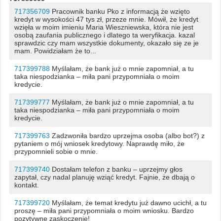
717356709
Pracownik banku Pko z informacją że wzięto
kredyt w wysokości 47 tys zł, przeze mnie. Mówił, że kredyt
wzięła w moim imieniu Maria Wieszniewska, która nie jest
osobą zaufania publicznego i dlatego ta weryfikacja. kazal
sprawdzic czy mam wszystkie dokumenty, okazało się ze je
mam. Powidziałam że to...
717399788
Myślałam, że bank już o mnie zapomniał, a tu
taka niespodzianka – miła pani przypomniała o moim
kredycie.
717399777
Myślałam, że bank już o mnie zapomniał, a tu
taka niespodzianka – miła pani przypomniała o moim
kredycie.
717399763
Zadzwoniła bardzo uprzejma osoba (albo bot?) z
pytaniem o mój wniosek kredytowy. Naprawdę miło, że
przypomnieli sobie o mnie.
717399740
Dostałam telefon z banku – uprzejmy głos
zapytał, czy nadal planuję wziąć kredyt. Fajnie, że dbają o
kontakt.
717399720
Myślałam, że temat kredytu już dawno ucichł, a tu
proszę – miła pani przypomniała o moim wniosku. Bardzo
pozytywne zaskoczenie!