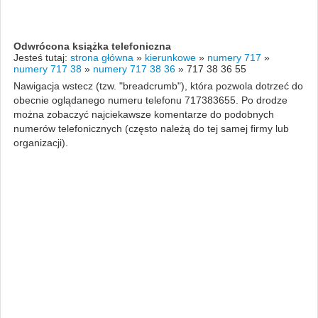
Odwrócona książka telefoniczna
Jesteś tutaj:
strona główna
»
kierunkowe
»
numery 717
»
numery 717 38
»
numery 717 38 36
»
717 38 36 55
Nawigacja wstecz (tzw. "breadcrumb"), która pozwola dotrzeć do
obecnie oglądanego numeru telefonu 717383655. Po drodze
można zobaczyć najciekawsze komentarze do podobnych
numerów telefonicznych (często należą do tej samej firmy lub
organizacji).