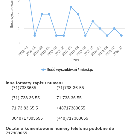
Ilość wyszukiwań numeru
6
4
2
0
2017-06
2026-02
2016-12
2017-10
2017-05
2023-02
2016-11
2017-09
2017-03
2022-08
2016-10
2017-08
2017-01
2018-04
Czas
Ilość wyszukiwań / miesiąc
Inne formaty zapisu numeru
(71)7383655
(71)738-36-55
(71) 738 36 55
71 738 36 55
71 73 83 65 5
+48717383655
0048717383655
(+48)717383655
Ostatnio komentowane numery telefonu podobne do
717383655