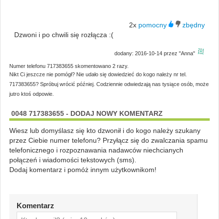
2x
Dzwoni i po chwili się rozłącza :(
dodany: 2016-10-14 przez "Anna"
Numer telefonu 717383655 skomentowano 2 razy.
Nikt Ci jeszcze nie pomógł? Nie udało się dowiedzieć do kogo należy nr tel.
717383655? Spróbuj wrócić później. Codziennie odwiedzają nas tysiące osób, może
jutro ktoś odpowie.
0048 717383655 - DODAJ NOWY KOMENTARZ
Wiesz lub domyślasz się kto dzwonił i do kogo należy szukany
przez Ciebie numer telefonu? Przyłącz się do zwalczania spamu
telefonicznego i rozpoznawania nadawców niechcianych
połączeń i wiadomości tekstowych (sms).
Dodaj komentarz i pomóż innym użytkownikom!
Komentarz