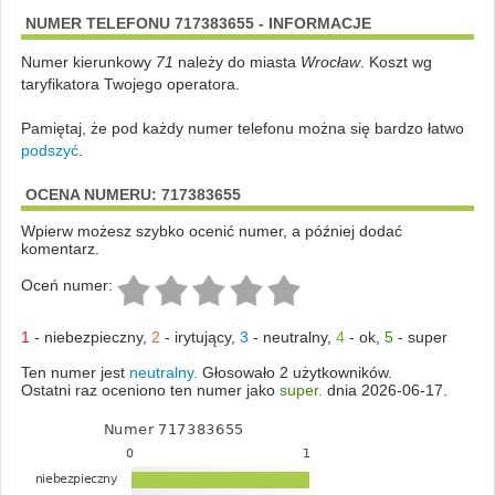
NUMER TELEFONU 717383655 - INFORMACJE
Numer kierunkowy
71
należy do miasta
Wrocław
. Koszt wg
taryfikatora Twojego operatora.
Pamiętaj, że pod każdy numer telefonu można się bardzo łatwo
podszyć
.
OCENA NUMERU: 717383655
Wpierw możesz szybko ocenić numer, a później dodać
komentarz.
Oceń numer:
1
-
niebezpieczny
,
2
-
irytujący
,
3
-
neutralny
,
4
-
ok
,
5
-
super
Ten numer jest
neutralny.
Głosowało 2 użytkowników.
Ostatni raz oceniono ten numer jako
super.
dnia 2026-06-17.