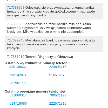
717399609
Odezwała się przesympatyczna konsultantka
(może bot?) w sprawie kredytu gotówkowego – naprawdę
miły gest ze strony banku.
717399606
Zadzwoniła do mnie bardzo miła pani (albo
automat) z pytaniem, czy wciąż jestem zainteresowana
kredytem. Miło wiedzieć, że o mnie nie zapomnieli.
717399745
Myślałam, że bank już o mnie zapomniał, a tu
taka niespodzianka – miła pani przypomniała o moim
kredycie.
717381910
Tomma Diagnostyka Obrazowa
Ostatnio wyszukiwane numery telefonu
450139661
224895117
788142811
516572975
507961777
Ostatnio oceniane numery telefonów
531060317
780521122
514718080
222571515